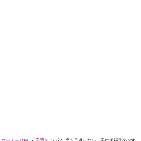
マーミーTOP
>
子育て
>
今年度も見逃せない：子供服福袋のおす