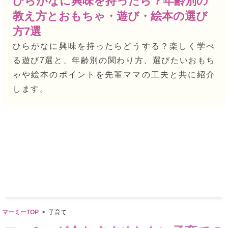
？年齢別の
小学生の学年と年齢の早見
絵本の選び
れの仕組みと入学時期を徹
「早生まれとは4月1日生まれまで
由を、学校教育法と年齢計算の法
る？楽しく学べ
説。早生まれ育児での関わり方の
選びたいおもち
当など公的制度との関係も紹介しま
工夫と共に紹介
マーミーTOP
>
子育て