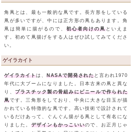
角凧とは、最も一般的な凧です。長方形をしている
凧が多いですが、中には正方形の凧もあります。角
凧は簡単に揚がるので、
初心者向けの凧
といえま
す。初めて凧揚げをする人はぜひ試してみてくださ
い。
ゲイラカイト
ゲイラカイト
は、
NASAで開発された
と言われ1970
年代に大ブームになりました。日本古来の凧と異な
り、
プラスチック製の骨組みにビニールで作られた
凧
です。三角形をしており、中央に大きな目玉が描
かれている特徴的な凧です。高い技術で設計されて
いるだけあって、ぐんぐん揚がる凧として有名にな
りました。
デザインもかっこいい
ので、お正月じゃ