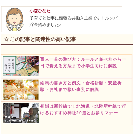
小森ひなた
子育てと仕事に頑張る共働き主婦です！ルンバ
貯金始めました♪
この記事と関連性の高い記事
百人一首の遊び方：ルールと並べ方から一
日で覚える方法まで小学生向けに解説
絵馬の書き方と例文：合格祈願・安産祈
願・お礼まで願い事別に解説
初詣は新幹線で！北海道・北陸新幹線で行
けるおすすめ神社20選とお参りマナー