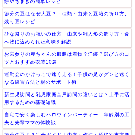
餅やちまきの簡単レシピ
節分の豆はなぜ大豆？：種類・由来と豆箱の折り方、
残り豆レシピ
ひな祭りのお祝いの仕方 由来や雛人形の飾り方・食
べ物に込められた意味を解説
お宮参りの赤ちゃんの服装は着物？洋装？選び方のコ
ツとおすすめ衣装10選
運動会のかけっこで速く走る！子供の足がグンと速く
なる練習方法と親のサポート術
新生児訪問と乳児家庭全戸訪問の違いとは？上手に活
用するための基礎知識
自宅で安く楽しむハロウィンパーティー：年齢別の工
夫と先輩ママの体験談
節分の豆まき完全ガイド｜由来・作法・鰯柊や恵方巻