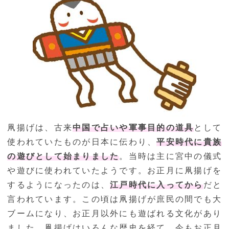
凧揚げは、古来
中国で占いや軍事目的の道具
として
使われていたものが日本に伝わり、
平安時代に貴族
の遊びとして始まりました
。当時は主に宮中の儀式
や遊びに使われていたようです。お正月に凧揚げを
するようになったのは、
江戸時代に入ってから
だと
言われています。この頃は凧揚げが庶民の間でも大
ブームになり、お正月以外にも遊ばれる文化があり
ました。凧揚げはいろんな歴史を経て、今もお正月