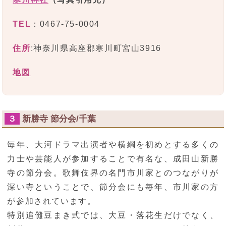
TEL
：0467-75-0004
住所
:神奈川県高座郡寒川町宮山3916
地図
新勝寺 節分会/千葉
３
毎年、大河ドラマ出演者や横綱を初めとする多くの
力士や芸能人が参加することで有名な、成田山新勝
寺の節分会。歌舞伎界の名門市川家とのつながりが
深い寺ということで、節分会にも毎年、市川家の方
が参加されています。
特別追儺豆まき式では、大豆・落花生だけでなく、