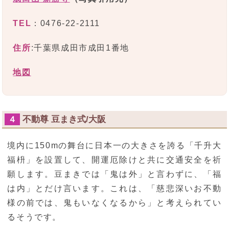
TEL
：0476-22-2111
住所
:千葉県成田市成田1番地
地図
不動尊 豆まき式/大阪
４
境内に150mの舞台に日本一の大きさを誇る「千升大
福枡」を設置して、開運厄除けと共に交通安全を祈
願します。豆まきでは「鬼は外」と言わずに、「福
は内」とだけ言います。これは、「慈悲深いお不動
様の前では、鬼もいなくなるから」と考えられてい
るそうです。