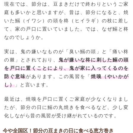
現在では、節分は、豆まきだけで終わりというご家
庭も多いかと思いますが、昔は、節分になると、焼
いた鰯（イワシ）の頭を柊（ヒイラギ）の枝に差し
て、家の戸口に置いていました。では、なぜ鰯と柊
なのでしょうか。
実は、鬼の嫌いなものが「臭い鰯の頭」と「痛い柊
の棘」とされており、
鬼が嫌いな柊に刺した鰯の頭
を戸口に置くことにより、鬼が家に入ってくるのを
防ぐ意味
があります。この風習を「
焼嗅（やいかが
し）
」と言います。
最近は、焼嗅を戸口に置くご家庭が少なくなりまし
たが、節分の日に鰯の丸焼きを食べるなど、少し変
化しながら昔の風習が受け継がれているのです。
今や全国区！節分の豆まきの日に食べる恵方巻き