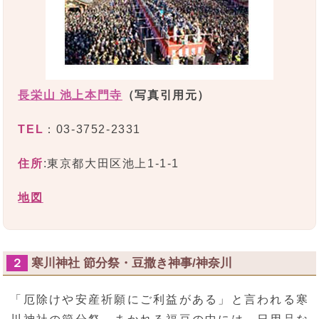
長栄山 池上本門寺
（写真引用元）
TEL
：03-3752-2331
住所
:東京都大田区池上1-1-1
地図
寒川神社 節分祭・豆撒き神事/神奈川
２
「厄除けや安産祈願にご利益がある」と言われる寒