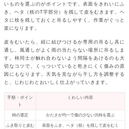
いものを選ぶのがポイントです。表面をきれいにふ
き、ヘタ（枝のT字部分）を残して皮をむきます。ヘ
タに枝を残しておくと吊るしやすく、作業がぐっと
楽になります。
皮をむいたら、紐に結びつけるか専用の吊るし具に
通し、風通しがよく雨の当たらない場所に吊るしま
す。柿同士が触れ合わないよう間隔をあけるのも大
切なコツで、くっついていると乾きにくく傷みの原
因にもなります。天気を見ながら干し方を調整する
と、じわじわとおいしく仕上がっていきます。
手順・ポイン
くわしい内容
ト
柿の選定
かたさが均一で傷の少ない渋柿を選ぶ
ふき取りと皮む
表面をふき、ヘタ（枝）を残して皮をむく