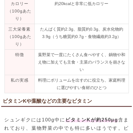
カロリー
約20kcalと非常に低カロリー
（100gあた
り）
三大栄養素
たんぱく質約2.3g、脂質約0.3g、炭水化物約
（100gあた
3.9g（うち糖質約0.7g・食物繊維約3.2g）
り）
特徴
葉野菜で一度にたくさん食べやすく、鍋物や和
え物に加えても主食・主菜のバランスを崩さな
い
私の実感
料理にボリュームを出すのに役立ち、家庭料理
に選びやすい食材のひとつ
ビタミンKや葉酸などの主要なビタミン
シュンギクには100g中に
ビタミンKが約250μg
含ま
れており、葉物野菜の中でも特に多いほうです。ビ