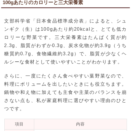
100gあたりのカロリーと三大栄養素
文部科学省「日本食品標準成分表」によると、シュ
ンギク（生）は100gあたり約20kcalと、とても低カ
ロリーな野菜です。三大栄養素はたんぱく質が約
2.3g、脂質がわずか0.3g、炭水化物が約3.9g（うち
糖質約0.7g、食物繊維約3.2g）で、脂質が少なくヘ
ルシーな食材として使いやすいことがわかります。
さらに、一度にたくさん食べやすい葉野菜なので、
料理にボリュームを出したいときにも役立ちます。
鍋物や和え物に加えても主食や主菜のバランスを崩
さない点も、私が家庭料理に選びやすい理由のひと
つです。
項目
内容