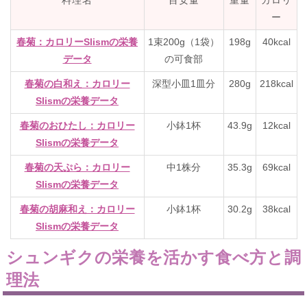
料理名
目安量
重量
カロリ
ー
春菊：カロリーSlismの栄養
1束200g（1袋）
198g
40kcal
データ
の可食部
春菊の白和え：カロリー
深型小皿1皿分
280g
218kcal
Slismの栄養データ
春菊のおひたし：カロリー
小鉢1杯
43.9g
12kcal
Slismの栄養データ
春菊の天ぷら：カロリー
中1株分
35.3g
69kcal
Slismの栄養データ
春菊の胡麻和え：カロリー
小鉢1杯
30.2g
38kcal
Slismの栄養データ
シュンギクの栄養を活かす食べ方と調
理法