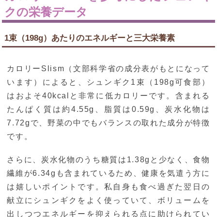
クの栄養データ
1束（198g）あたりのエネルギーと三大栄養素
カロリーSlism（文部科学省の成分表がもとになって
います）によると、シュンギク1束（198g可食部）
はおよそ40kcalと非常に低カロリーです。含まれる
たんぱく質は約4.55g、脂質は0.59g、炭水化物は
7.72gで、野菜の中でもバランスの取れた成分が特徴
です。
さらに、炭水化物のうち糖質は1.38gと少なく、食物
繊維が6.34gも含まれているため、健康を気遣う方に
は嬉しいポイントです。私自身も食べ過ぎた翌日の
献立にシュンギクをよく使っていて、ボリュームを
出しつつエネルギーを抑えられる点に助けられてい