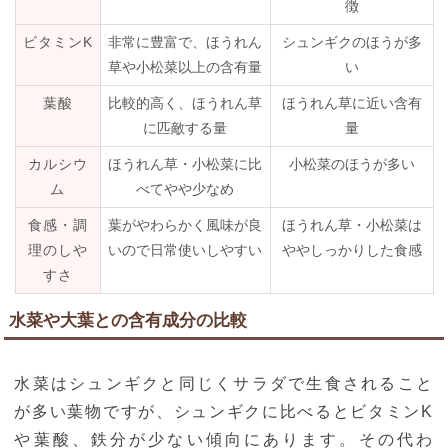
徴
ビタミンK
非常に豊富で、ほうれん
シュンギクのほうが多
草や小松菜以上の含有量
い
葉酸
比較的高く、ほうれん草
ほうれん草に近い含有
に匹敵する量
量
カルシウ
ほうれん草・小松菜に比
小松菜のほうが多い
ム
べてやや少なめ
食感・調
葉がやわらかく風味が良
ほうれん草・小松菜は
理のしや
いので日常使いしやすい
ややしっかりした食感
すさ
水菜や大葉との含有成分の比較
水菜はシュンギクと同じくサラダで生食されること
が多い葉物ですが、シュンギクに比べるとビタミンK
や葉酸、鉄分が少ない傾向にあります。その代わ