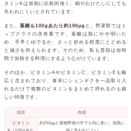
タミンKは加熱に比較的強く、鍋やおひたしにしても
失われにくいとされています。
また、
葉酸も100gあたり約190μg
と、野菜類ではト
ップクラスの含有量です。葉酸は熱にやや弱いた
め、手早くゆでるか、さっと炒める程度にとどめる
と減少を抑えられます。そのため、私も普段は短時
間で加熱する料理にするよう心がけています。
そのほか、ビタミンAやビタミンC、ビタミンEも幅
広く含まれており、食卓にシュンギクを一品取り入
れるだけで複数のビタミンをまとめて摂れるのも嬉
しい特徴です。
項目
内容
ビタミン
約250μgと葉物野菜の中でも特に多い。加熱に
K（100gあた
強く失われにくい