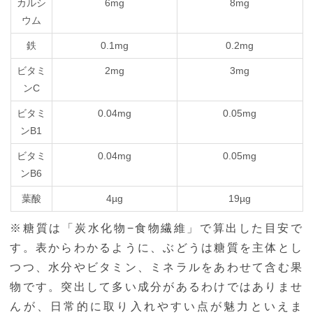
カルシ
6mg
8mg
ウム
鉄
0.1mg
0.2mg
ビタミ
2mg
3mg
ンC
ビタミ
0.04mg
0.05mg
ンB1
ビタミ
0.04mg
0.05mg
ンB6
葉酸
4µg
19µg
※糖質は「炭水化物−食物繊維」で算出した目安で
す。表からわかるように、ぶどうは糖質を主体とし
つつ、水分やビタミン、ミネラルをあわせて含む果
物です。突出して多い成分があるわけではありませ
んが、日常的に取り入れやすい点が魅力といえま