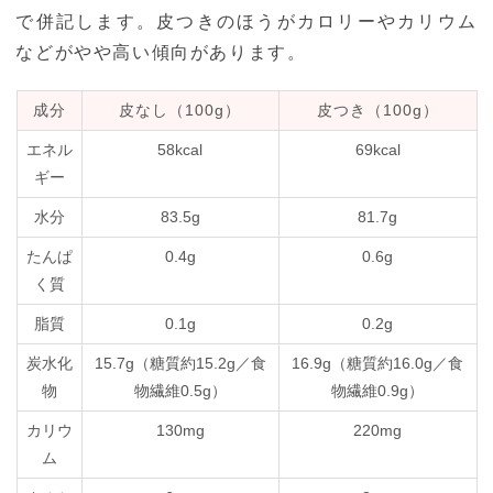
で併記します。皮つきのほうがカロリーやカリウム
などがやや高い傾向があります。
成分
皮なし（100g）
皮つき（100g）
エネル
58kcal
69kcal
ギー
水分
83.5g
81.7g
たんぱ
0.4g
0.6g
く質
脂質
0.1g
0.2g
炭水化
15.7g（糖質約15.2g／食
16.9g（糖質約16.0g／食
物
物繊維0.5g）
物繊維0.9g）
カリウ
130mg
220mg
ム