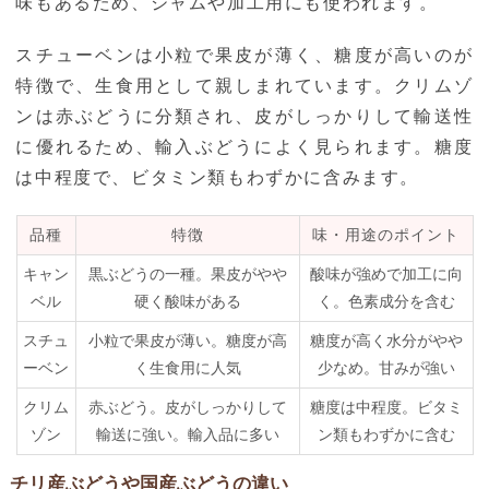
味もあるため、ジャムや加工用にも使われます。
スチューベンは小粒で果皮が薄く、糖度が高いのが
特徴で、生食用として親しまれています。クリムゾ
ンは赤ぶどうに分類され、皮がしっかりして輸送性
に優れるため、輸入ぶどうによく見られます。糖度
は中程度で、ビタミン類もわずかに含みます。
品種
特徴
味・用途のポイント
キャン
黒ぶどうの一種。果皮がやや
酸味が強めで加工に向
ベル
硬く酸味がある
く。色素成分を含む
スチュ
小粒で果皮が薄い。糖度が高
糖度が高く水分がやや
ーベン
く生食用に人気
少なめ。甘みが強い
クリム
赤ぶどう。皮がしっかりして
糖度は中程度。ビタミ
ゾン
輸送に強い。輸入品に多い
ン類もわずかに含む
チリ産ぶどうや国産ぶどうの違い