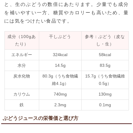
と、生のぶどうの数倍にあたります。少量でも成分
を補いやすい一方、糖質やカロリーも高いため、量
には気をつけたい食品です。
成分（100gあ
干しぶどう
参考：ぶどう（皮な
たり）
し・生）
エネルギー
324kcal
58kcal
水分
14.5g
83.5g
炭水化物
80.3g（うち食物繊
15.7g（うち食物繊維
維4.1g）
0.5g）
カリウム
740mg
130mg
鉄
2.3mg
0.1mg
ぶどうジュースの栄養価と選び方