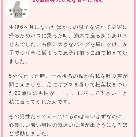
20歳前後の立派な青年に感動
キョンママ
40代前半
生後6ヶ月になったばかりの息子を連れて実家に
帰るためバスに乗った時、満席で座る所もありま
せんでした。右側に大きなバッグを肩にかけ、左
手でつり革に捕まって息子は抱っこ紐で抱えてい
ました。
5分位たった時、一番後ろの席から私を呼ぶ声が
聞こえました。足にギブスを巻いて松葉杖をつい
た20歳位の男性が、「ここに座って下さい」と
私に言ってくれたんです。
その男性だって立っているのは辛いはずなのに、
心優しい若い男性の気遣いに涙が出そうになるほ
ど感動しました。