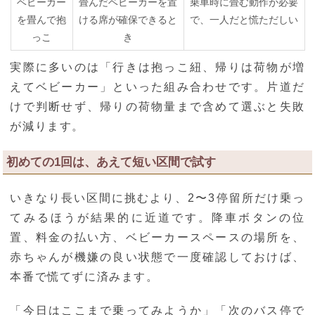
ベビーカー
畳んだベビーカーを置
乗車時に畳む動作が必要
を畳んで抱
ける席が確保できると
で、一人だと慌ただしい
っこ
き
実際に多いのは「行きは抱っこ紐、帰りは荷物が増
えてベビーカー」といった組み合わせです。片道だ
けで判断せず、帰りの荷物量まで含めて選ぶと失敗
が減ります。
初めての1回は、あえて短い区間で試す
いきなり長い区間に挑むより、2〜3停留所だけ乗っ
てみるほうが結果的に近道です。降車ボタンの位
置、料金の払い方、ベビーカースペースの場所を、
赤ちゃんが機嫌の良い状態で一度確認しておけば、
本番で慌てずに済みます。
「今日はここまで乗ってみようか」「次のバス停で