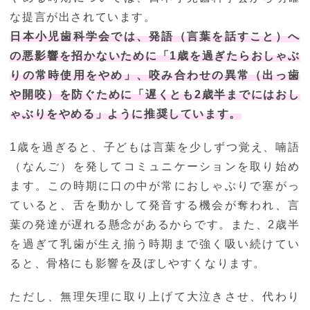
な提言が出されています。
日本小児歯科学会では、発語（言葉を話すこと）へ
の悪影響を招かないために「1歳を過ぎたらおしゃぶ
りの常時使用をやめ」、咬み合わせの異常（出っ歯
や開咬）を防ぐために「遅くとも2歳半までにはおし
ゃぶりをやめる」ように推奨しています。
1歳を過ぎると、子どもは言葉を少しずつ覚え、喃語
（なんご）を発してコミュニケーションを取り始め
ます。この時期に口の中が常におしゃぶりで塞がっ
ていると、舌を動かして発音する機会が奪われ、言
葉の発達が遅れる懸念があるからです。また、2歳半
を過ぎて乳歯が生え揃う時期まで強く吸い続けてい
ると、骨格にも影響を及ぼしやすくなります。
ただし、無理矢理に取り上げて大泣きさせ、代わり