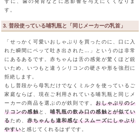
ずに、歯の発育などに悪影響を与えにくくなりま
す。
3. 普段使っている哺乳瓶と「同じメーカーの乳首」
「せっかく可愛いおしゃぶりを買ったのに、口に入
れた瞬間にペッて吐き出された…」というのは非常
にあるあるです。赤ちゃんは舌の感覚が驚くほど鋭
いため、いつもと違うシリコンの硬さや形を強烈に
拒絶します。
もし普段から母乳だけでなくミルクを使っているご
家庭ならば、現在ご利用されている哺乳瓶と同じメ
ーカーの商品を選ぶのが鉄則です。
おしゃぶりのシ
リコンの感触
と、
哺乳瓶の飲み口の感触とが似てい
る
ため、
赤ちゃんも違和感なくスムーズにしゃぶり
やすい
と感じてくれるはずです。