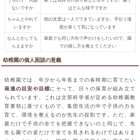
うちの子、問題
家では気持ちの切り替えが苦手ですが、園で
ないですか
はどんな様子ですか
ちゃんとやれて
朝の支度は一人でできていますか。手伝う場
いますか
面が多くて気になっています
なんとかしても
家庭でも同じ方向で声かけをしたいので、園
らえますか
での接し方を教えてください
幼稚園の個人面談の意義
幼稚園では、年少から年長までの各時期に育てたい
発達の目安や目標
にそって、日々の保育が組み立て
られています。これは文部科学省が定める幼稚園教
育要領に基づくもので、集団生活の中で子供の力を
育て、環境を整えるのが先生の役割です。ただ、家
庭だけで子供の全てを把握できないのと同じで、先
生も園での姿だけで全てを見きれるわけではありま