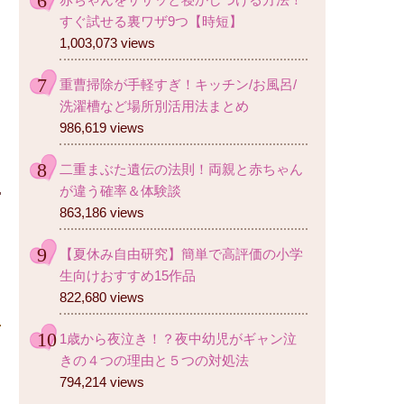
すぐ試せる裏ワザ9つ【時短】
1,003,073 views
重曹掃除が手軽すぎ！キッチン/お風呂/
洗濯槽など場所別活用法まとめ
986,619 views
二重まぶた遺伝の法則！両親と赤ちゃん
が違う確率＆体験談
863,186 views
【夏休み自由研究】簡単で高評価の小学
生向けおすすめ15作品
822,680 views
1歳から夜泣き！？夜中幼児がギャン泣
きの４つの理由と５つの対処法
794,214 views