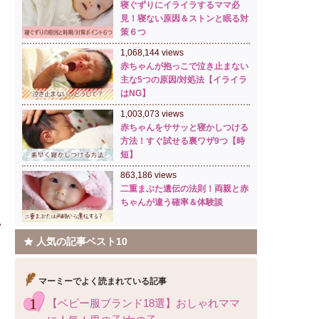
寝ぐずりにイライラするママ必
見！寝ない原因＆ストンと眠る対
策６つ
1,068,144 views
赤ちゃんが抱っこで泣き止まない
主な5つの原因/対処法【イライラ
はNG】
1,003,073 views
赤ちゃんをササッと寝かしつける
方法！すぐ試せる裏ワザ9つ【時
短】
863,186 views
二重まぶた遺伝の法則！両親と赤
ちゃんが違う確率＆体験談
人気の記事ベスト10
マーミーでよく読まれている記事
【ベビー服ブランド18選】おしゃれママ