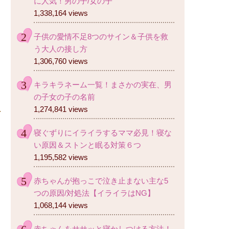
に人気！男の子/女の子
1,338,164 views
子供の愛情不足8つのサイン＆子供を救
う大人の接し方
1,306,760 views
キラキラネーム一覧！まさかの実在、男
の子女の子の名前
1,274,841 views
寝ぐずりにイライラするママ必見！寝な
い原因＆ストンと眠る対策６つ
1,195,582 views
赤ちゃんが抱っこで泣き止まない主な5
つの原因/対処法【イライラはNG】
1,068,144 views
赤ちゃんをササッと寝かしつける方法！