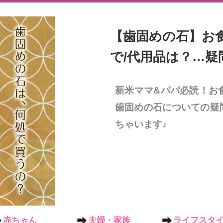
【歯固めの石】お
で/代用品は？…疑
新米ママ&パパ必読！お
歯固めの石についての疑
ちゃいます♪
赤ちゃん
夫婦・家族
ライフスタ