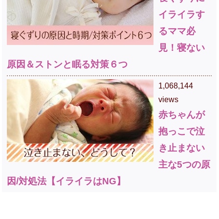
イライラす
るママ必
見！寝ない
原因＆ストンと眠る対策６つ
1,068,144
views
赤ちゃんが
抱っこで泣
き止まない
主な5つの原
因/対処法【イライラはNG】