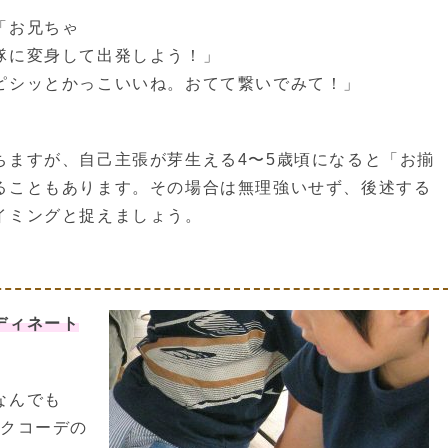
「お兄ちゃ
隊に変身して出発しよう！」
ピシッとかっこいいね。おてて繋いでみて！」
ちますが、自己主張が芽生える4〜5歳頃になると「お揃
ることもあります。その場合は無理強いせず、後述する
イミングと捉えましょう。
ディネート
なんでも
ンクコーデの