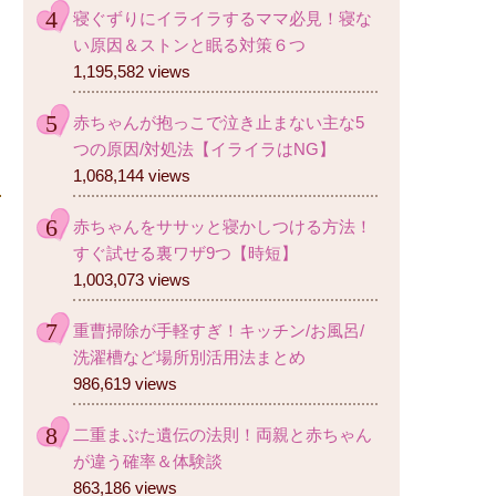
寝ぐずりにイライラするママ必見！寝な
い原因＆ストンと眠る対策６つ
1,195,582 views
赤ちゃんが抱っこで泣き止まない主な5
つの原因/対処法【イライラはNG】
1,068,144 views
赤ちゃんをササッと寝かしつける方法！
すぐ試せる裏ワザ9つ【時短】
1,003,073 views
重曹掃除が手軽すぎ！キッチン/お風呂/
洗濯槽など場所別活用法まとめ
986,619 views
二重まぶた遺伝の法則！両親と赤ちゃん
が違う確率＆体験談
863,186 views