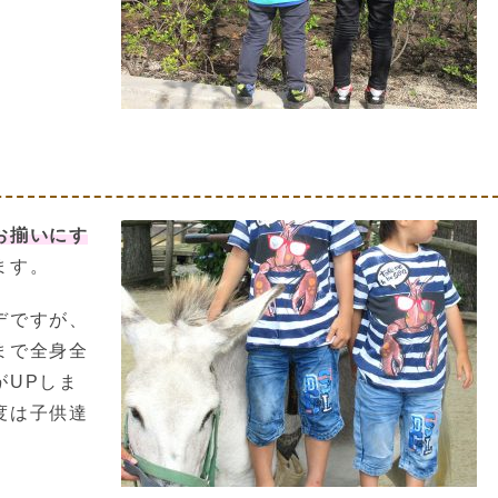
お揃いにす
ます。
デですが、
まで全身全
がUPしま
度は子供達