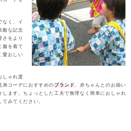
でなく、イ
素敵な記念
愛さをより
じ服を着て
く愛おしい
おしゃれ度
兄弟コーデにおすすめの
ブランド
、赤ちゃんとのお揃い
介します。ちょっとした工夫で無理なく簡単におしゃれ
してみてください。