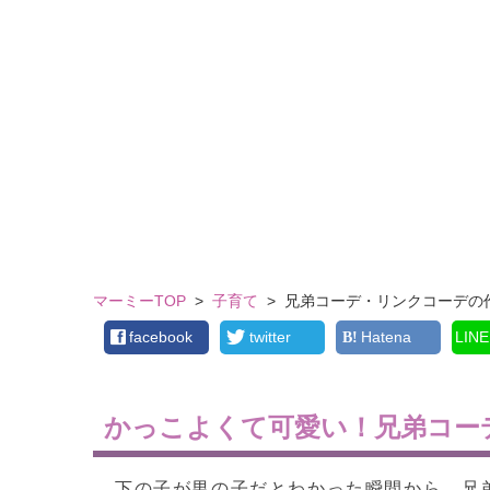
マーミーTOP
>
子育て
>
兄弟コーデ・リンクコーデの
facebook
twitter
Hatena
LINE
かっこよくて可愛い！兄弟コー
下の子が男の子だとわかった瞬間から、兄