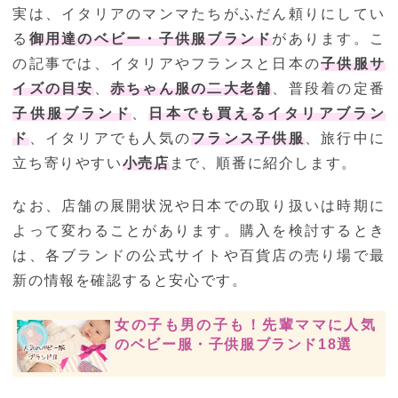
実は、イタリアのマンマたちがふだん頼りにしてい
る
御用達のベビー・子供服ブランド
があります。こ
の記事では、イタリアやフランスと日本の
子供服サ
イズの目安
、
赤ちゃん服の二大老舗
、普段着の定番
子供服ブランド
、
日本でも買えるイタリアブラン
ド
、イタリアでも人気の
フランス子供服
、旅行中に
立ち寄りやすい
小売店
まで、順番に紹介します。
なお、店舗の展開状況や日本での取り扱いは時期に
よって変わることがあります。購入を検討するとき
は、各ブランドの公式サイトや百貨店の売り場で最
新の情報を確認すると安心です。
女の子も男の子も！先輩ママに人気
のベビー服・子供服ブランド18選