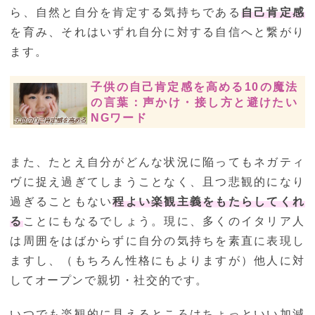
ら、自然と自分を肯定する気持ちである
自己肯定感
を育み、それはいずれ自分に対する自信へと繋がり
ます。
子供の自己肯定感を高める10の魔法
の言葉：声かけ・接し方と避けたい
NGワード
また、たとえ自分がどんな状況に陥ってもネガティ
ヴに捉え過ぎてしまうことなく、且つ悲観的になり
過ぎることもない
程よい楽観主義をもたらしてくれ
る
ことにもなるでしょう。現に、多くのイタリア人
は周囲をはばからずに自分の気持ちを素直に表現し
ますし、（もちろん性格にもよりますが）他人に対
してオープンで親切・社交的です。
いつでも楽観的に見えるところはちょっといい加減