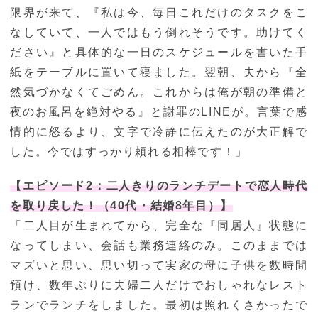
限界が来て、『私は今、毎日これだけのタスクをこ
なしていて、一人ではもう倒れそうです。助けてく
ださい』と具体的な一日のスケジュールを書いた手
紙をテーブルに置いて寝ました。翌朝、夫から『全
然気づかなくてごめん。これからは俺が朝の準備と
夜のお風呂を絶対やる』と謝罪のLINEが。言葉で感
情的に怒るより、文字で冷静に伝えたのが大正解で
した。今ではすっかり頼れる相棒です！」
【エピソード2：二人きりのランチデートで恋人時代
を取り戻した！（40代・結婚8年目）】
「二人目が生まれてから、完全な『同居人』状態に
なってしまい、会話も業務連絡のみ。このままでは
マズいと思い、思い切って実家の母に子供を数時間
預け、数年ぶりに夫婦二人だけでおしゃれなレスト
ランでランチをしました。最初は照れくさかったで