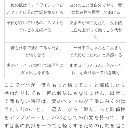
「俺の飯は？」「ワイシャツど
自分のことは自分でやり、妻
こ？」と自分の世話を焼かせる
の飲み物も用意してあげる
子供が泣いているのにスマホや
泣き声が聞こえたら、反射的
テレビを見続ける
に立ち上がって抱っこを代わ
る
「俺も仕事で疲れてるんだよ」
「一日中赤ちゃんと二人きり
と張り合う
で大変だったね」と共感する
妻のイライラに対して論理的に
まずは「うんうん、辛かった
ダメ出しをする
ね」と寄り添って話を聞く
ここでパパが「僕をもっと構ってよ」と嫉妬したり
拗ねたりしても、何の解決にもなりません。出産し
て間もない時期は、妻のベクトルが子供に向くのは
当たり前のこと。「恋人」から「戦友」へと関係性
をアップデートし、パパとしての自覚を持って、ま
ずは妻の負担を一つでも軽くするための行動を起こ