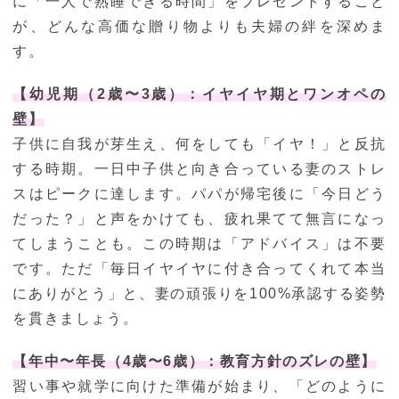
に「一人で熟睡できる時間」をプレゼントすること
が、どんな高価な贈り物よりも夫婦の絆を深めま
す。
【幼児期（2歳〜3歳）：イヤイヤ期とワンオペの
壁】
子供に自我が芽生え、何をしても「イヤ！」と反抗
する時期。一日中子供と向き合っている妻のストレ
スはピークに達します。パパが帰宅後に「今日どう
だった？」と声をかけても、疲れ果てて無言になっ
てしまうことも。この時期は「アドバイス」は不要
です。ただ「毎日イヤイヤに付き合ってくれて本当
にありがとう」と、妻の頑張りを100%承認する姿勢
を貫きましょう。
【年中〜年長（4歳〜6歳）：教育方針のズレの壁】
習い事や就学に向けた準備が始まり、「どのように