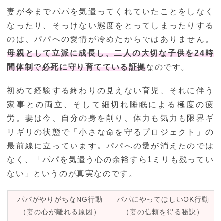
妻が今までパパを気遣ってくれていたことをしなく
なったり、そっけない態度をとってしまったりする
のは、パパへの愛情が冷めたからではありません。
母親として立派に成長し、二人の大切な子供を24時
間体制で必死に守り育てている証拠
なのです。
初めて経験する終わりの見えない育児、それに伴う
家事との両立、そして細切れ睡眠による極度の疲
労。妻は今、自分の身を削り、体力も気力も限界ギ
リギリの状態で「小さな命を守るプロジェクト」の
最前線に立っています。パパへの愛が消えたのでは
なく、「パパを気遣う心の余裕すら1ミリも残ってい
ない」というのが真実なのです。
パパがやりがちなNG行動
パパにやってほしいOK行動
（妻の心が離れる原因）
（妻の信頼を得る秘訣）