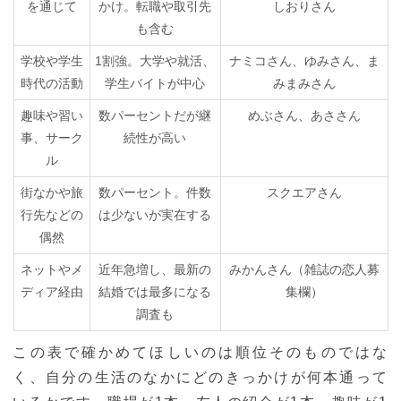
を通じて
かけ。転職や取引先
しおりさん
も含む
学校や学生
1割強。大学や就活、
ナミコさん、ゆみさん、ま
時代の活動
学生バイトが中心
みまみさん
趣味や習い
数パーセントだが継
めぶさん、あささん
事、サーク
続性が高い
ル
街なかや旅
数パーセント。件数
スクエアさん
行先などの
は少ないが実在する
偶然
ネットやメ
近年急増し、最新の
みかんさん（雑誌の恋人募
ディア経由
結婚では最多になる
集欄）
調査も
この表で確かめてほしいのは順位そのものではな
く、自分の生活のなかにどのきっかけが何本通って