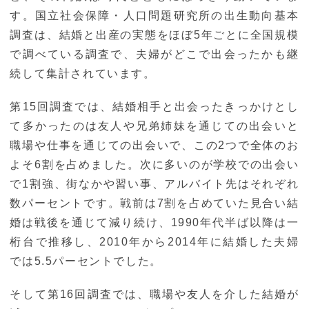
す。国立社会保障・人口問題研究所の出生動向基本
調査は、結婚と出産の実態をほぼ5年ごとに全国規模
で調べている調査で、夫婦がどこで出会ったかも継
続して集計されています。
第15回調査では、結婚相手と出会ったきっかけとし
て多かったのは友人や兄弟姉妹を通じての出会いと
職場や仕事を通じての出会いで、この2つで全体のお
よそ6割を占めました。次に多いのが学校での出会い
で1割強、街なかや習い事、アルバイト先はそれぞれ
数パーセントです。戦前は7割を占めていた見合い結
婚は戦後を通じて減り続け、1990年代半ば以降は一
桁台で推移し、2010年から2014年に結婚した夫婦
では5.5パーセントでした。
そして第16回調査では、職場や友人を介した結婚が