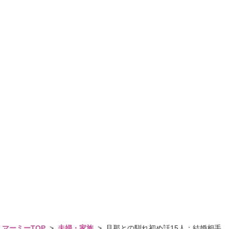
マーミーTOP
>
夫婦・家族
>
旦那との馴れ初め話15人：結婚相手