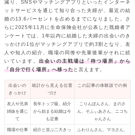
減り、SNSやマッチングアプリといったインターネ
ットサービスを通じて知り合った夫婦が、最近の結
婚の13.6パーセントを占めるまでになりました。さ
らに2025年11月に生命保険会社が公表した既婚者ア
ンケートでは、1年以内に結婚した夫婦の出会いのき
っかけの1位がマッチングアプリで約3割となり、友
人や知人の紹介、職場の同僚や先輩後輩がそれに続
いています。
出会いの主戦場は「待つ場所」から
「自分で行く場所」へ移った
と言えます。
出会いの
統計から見える位置
この記事の体験談での例
きっかけ
づけ
友人や兄弟
長年トップ級。紹介
こりんぽんさん、まのさ
姉妹を通じ
から始まる結婚は今
ん、そふぃあさん、ニコち
て
も定番
ゃんさん
職場や仕事
紹介と並ぶ二大きっ
ふわりんさん、マヨさん、