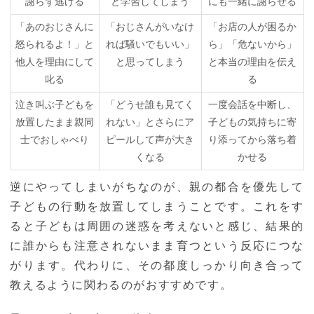
謝らず逃げる
と学習してしまう
にも一緒に謝らせる
「あのおじさんに
「おじさんがいなけ
「お店の人が困るか
怒られるよ！」と
れば騒いでもいい」
ら」「危ないから」
他人を理由にして
と思ってしまう
と本当の理由を伝え
叱る
る
泣き叫ぶ子どもを
「どうせ誰も見てく
一度会話を中断し、
放置したまま親同
れない」とさらにア
子どもの気持ちに寄
士でおしゃべり
ピールして声が大き
り添ってから落ち着
くなる
かせる
逆にやってしまいがちなのが、親の都合を優先して
子どもの行動を放置してしまうことです。これをす
ると子どもは周囲の迷惑を考えないと感じ、結果的
に誰からも注意されないまま育つという反応につな
がります。代わりに、その都度しっかり向き合って
教えるように関わるのがおすすめです。