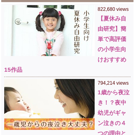
822,680 views
【夏休み自
由研究】簡
単で高評価
の小学生向
けおすすめ
15作品
794,214 views
1歳から夜泣
き！？夜中
幼児がギャ
ン泣きの４
つの理由と