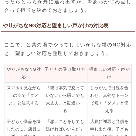
ったらどちらが外に連れ出すか」をあらかじめ話し
合って担当を決めておきましょう。
やりがちなNG対応と望ましい声かけの対比表
ここで、公共の場でやってしまいがちな親のNG対応
と、望ましい対応を整理しておきましょう。
やりがちなNG対
子どもの受け取り方
望ましい対応・声か
応
け
スマホを見ながら
「親は本気で怒って
しゃがんで目線を合
上の空で「ダメ
いないから騒いでも
わせ、真剣なトーン
よ」と注意する
大丈夫」と勘違いす
で短く「ダメ」と伝
る
える
子どもが商品を壊
「悪いことをしても
店員に謝罪と弁償を
したのに、店員に
逃げればいいんだ」
申し出た後、子ども