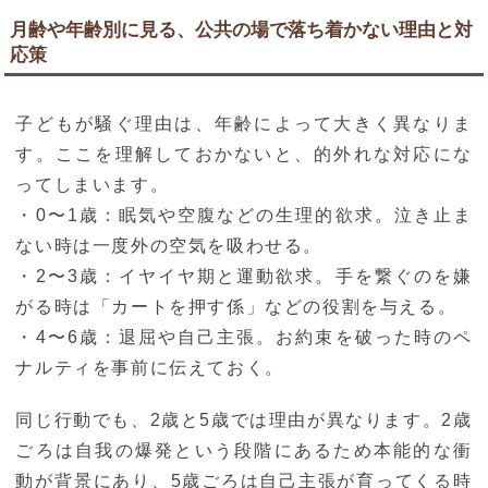
月齢や年齢別に見る、公共の場で落ち着かない理由と対
応策
子どもが騒ぐ理由は、年齢によって大きく異なりま
す。ここを理解しておかないと、的外れな対応にな
ってしまいます。
・0〜1歳：眠気や空腹などの生理的欲求。泣き止ま
ない時は一度外の空気を吸わせる。
・2〜3歳：イヤイヤ期と運動欲求。手を繋ぐのを嫌
がる時は「カートを押す係」などの役割を与える。
・4〜6歳：退屈や自己主張。お約束を破った時のペ
ナルティを事前に伝えておく。
同じ行動でも、2歳と5歳では理由が異なります。2歳
ごろは自我の爆発という段階にあるため本能的な衝
動が背景にあり、5歳ごろは自己主張が育ってくる時