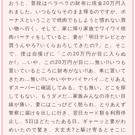
おうと、普段はペラペラの財布に現金20万円入
れました。いつもならそのまま帰るのですが、ボ
ーナスということで焼肉でもしようと慣れない買
い物へ行く。そして、家に帰り家族でワイワイ焼
肉パーティをしていると、妻が「明日テレビとか
買うんやろ?いくらおろしてきたの?」と。そこ
で、僕は自慢げに「この20万円が目に入らぬ
か!」…いや、この20万円が目に…無い!!いつも
置いているところに財布がない!!あ、車に置いて
きたわ…無い!!いやいやヤバイヤバイ…とりあえ
ずスーパーに確認してみる。でも無い。どこを探
してもない。もうダメだ…家族みんなの冷たい目
線が痛い。妻にはこっぴどく怒られ、とりあえず
警察に届けを出しに行き、翌日カード類を利用停
止し、5日ほどたったある日。ギャーッと妻がわ
めいたので驚き、大丈夫?と駆け寄るとそこに