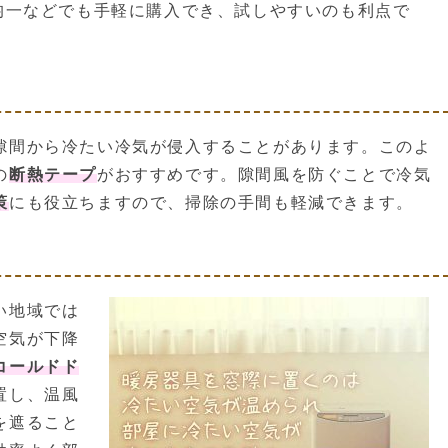
均一などでも手軽に購入でき、試しやすいのも利点で
隙間から冷たい冷気が侵入することがあります。このよ
の
断熱テープ
がおすすめです。隙間風を防ぐことで冷気
策
にも役立ちますので、掃除の手間も軽減できます。
い地域では
空気が下降
コールドド
置し、温風
を遮ること