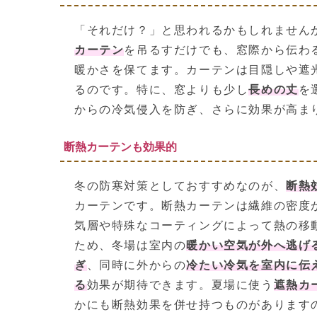
「それだけ？」と思われるかもしれません
カーテン
を吊るすだけでも、窓際から伝わ
暖かさを保てます。カーテンは目隠しや遮
るのです。特に、窓よりも少し
長めの丈
を
からの冷気侵入を防ぎ、さらに効果が高ま
断熱カーテンも効果的
冬の防寒対策としておすすめなのが、
断熱
カーテンです。断熱カーテンは繊維の密度
気層や特殊なコーティングによって熱の移
ため、冬場は室内の
暖かい空気が外へ逃げ
ぎ
、同時に外からの
冷たい冷気を室内に伝
る
効果が期待できます。夏場に使う
遮熱カ
かにも断熱効果を併せ持つものがあります