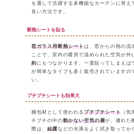
を通して活躍する多機能なカーテンに替え
良い方法です。
断熱シートを貼る
窓ガラス用断熱シート
は、窓からの熱の流
ことで、室内の暖房で温められた空気が外
約
にもつながります。一度貼ってしまえば
が簡単なタイプも多く販売されていますの
い。
プチプチシートも効果大
梱包材として使われる
プチプチシート
（気
チプチの中の
動かない空気の層
が、優れた
際は、
結露
などの水滴をよく拭き取ってか