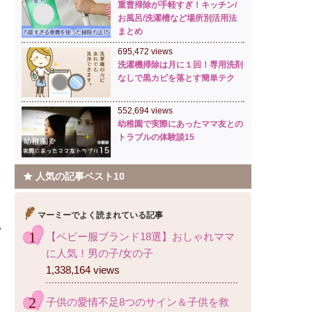
重曹掃除が手軽すぎ！キッチン/
お風呂/洗濯槽など場所別活用法
まとめ
695,472 views
洗濯機掃除は月に１回！専用洗剤
なしで黒カビを落とす簡単テク
552,694 views
幼稚園で実際にあったママ友との
トラブルの体験談15
人気の記事ベスト10
マーミーでよく読まれている記事
【ベビー服ブランド18選】おしゃれママ
に人気！男の子/女の子
1,338,164 views
子供の愛情不足8つのサイン＆子供を救