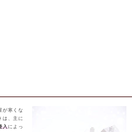
屋が寒くな
さは、主に
侵入
によっ