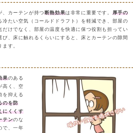
が、カーテンが持つ
断熱効果
は非常に重要です。
厚手の
る冷たい空気（コールドドラフト）を軽減でき、部屋の
光だけでなく、部屋の温度を快適に保つ役割も担ってい
選び、床に触れるくらいにすると、床とカーテンの隙間
ります。
効果
のある
が高く、空
動を抑える
るのを防
えにくくす
ーテン
のな
ので、一年