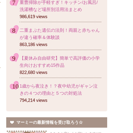
重曹掃除が手軽すぎ！キッチン/お風呂/
洗濯槽など場所別活用法まとめ
986,619 views
二重まぶた遺伝の法則！両親と赤ちゃん
が違う確率＆体験談
863,186 views
【夏休み自由研究】簡単で高評価の小学
生向けおすすめ15作品
822,680 views
1歳から夜泣き！？夜中幼児がギャン泣
きの４つの理由と５つの対処法
794,214 views
マーミーの最新情報を受け取ろう☆