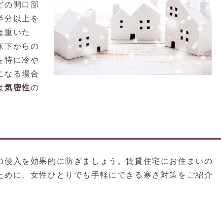
どの開口部
半分以上を
は重いた
床下からの
を特に冷や
になる場合
は
気密性
の
の侵入を効果的に防ぎましょう。賃貸住宅にお住まいの
ために、女性ひとりでも手軽にできる寒さ対策をご紹介