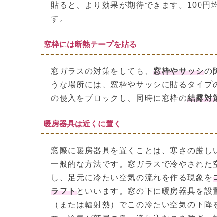
貼ると、より効果が期待できます。100円
す。
窓枠には断熱テープを貼る
窓ガラスの対策をしても、
窓枠やサッシ
の
うな場所には、窓枠やサッシに貼るタイプ
の侵入をブロックし、同時に窓枠の
結露対
暖房器具は近くに置く
窓際に暖房器具を置くことは、寒さの厳し
一般的な方法です。窓ガラスで冷やされた
し、足元に冷たい空気の流れを作る現象を
ラフト
といいます。窓の下に暖房器具を設
（または輻射熱）でこの冷たい空気の下降