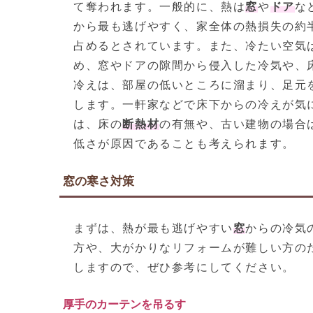
て奪われます。一般的に、熱は
窓
や
ドア
な
から最も逃げやすく、家全体の熱損失の約
占めるとされています。また、冷たい空気
め、窓やドアの隙間から侵入した冷気や、
冷えは、部屋の低いところに溜まり、足元
します。一軒家などで床下からの冷えが気
は、床の
断熱材
の有無や、古い建物の場合
低さが原因であることも考えられます。
窓の寒さ対策
まずは、熱が最も逃げやすい
窓
からの冷気
方や、大がかりなリフォームが難しい方の
しますので、ぜひ参考にしてください。
厚手のカーテンを吊るす