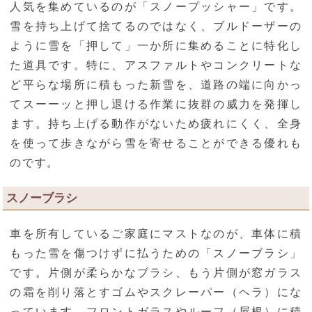
人気を集めているのが「スノープッシャー」です。
雪を持ち上げて捨てるのではなく、ブルドーザーの
ように雪を「押して」一か所に集めることに特化し
た道具です。特に、アスファルトやコンクリートな
ど平らな場所に積もった新雪を、道路の端に向かっ
てスーーッと押し退ける作業に抜群の威力を発揮し
ます。持ち上げる動作がないため疲れにくく、全身
を使って歩きながら雪を寄せることができる優れも
のです。
スノーブラシ
車を所有しているご家庭にマストなのが、車体に積
もった雪を傷つけずに払うための「スノーブラシ」
です。片側が柔らかなブラシ、もう片側が窓ガラス
の霜を削り落とすゴムやスクレーパー（ヘラ）にな
っています。フロントガラスやルーフ（屋根）に積