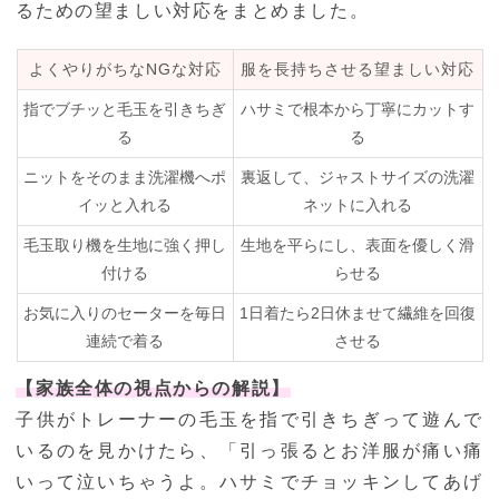
るための望ましい対応をまとめました。
よくやりがちなNGな対応
服を長持ちさせる望ましい対応
指でブチッと毛玉を引きちぎ
ハサミで根本から丁寧にカットす
る
る
ニットをそのまま洗濯機へポ
裏返して、ジャストサイズの洗濯
イッと入れる
ネットに入れる
毛玉取り機を生地に強く押し
生地を平らにし、表面を優しく滑
付ける
らせる
お気に入りのセーターを毎日
1日着たら2日休ませて繊維を回復
連続で着る
させる
【家族全体の視点からの解説】
子供がトレーナーの毛玉を指で引きちぎって遊んで
いるのを見かけたら、「引っ張るとお洋服が痛い痛
いって泣いちゃうよ。ハサミでチョッキンしてあげ