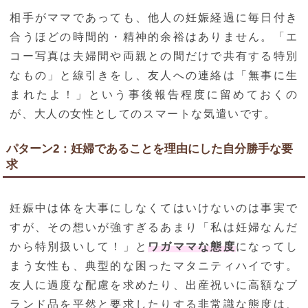
相手がママであっても、他人の妊娠経過に毎日付き
合うほどの時間的・精神的余裕はありません。「エ
コー写真は夫婦間や両親との間だけで共有する特別
なもの」と線引きをし、友人への連絡は「無事に生
まれたよ！」という事後報告程度に留めておくの
が、大人の女性としてのスマートな気遣いです。
パターン2：妊婦であることを理由にした自分勝手な要
求
妊娠中は体を大事にしなくてはいけないのは事実で
すが、その想いが強すぎるあまり「私は妊婦なんだ
から特別扱いして！」と
ワガママな態度
になってし
まう女性も、典型的な困ったマタニティハイです。
友人に過度な配慮を求めたり、出産祝いに高額なブ
ランド品を平然と要求したりする非常識な態度は、