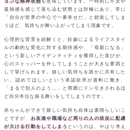
ョンな精神状態
を意味しています。一時的に不安や
孤独感を感じて落ち込む状態とは対極にあり、常に
「自分が世界の中心で一番幸せだ」と錯覚してしま
うほど、気持ちが舞い上がってしまう現象です。
心理的な背景を紐解くと、妊娠によるライフスタイ
ルの劇的な変化に対する期待感や、「母親になる」
という新しいアイデンティティを獲得した喜びが、
心のストッパーを外してしまうことが大きな要因と
して挙げられます。嬉しい気持ちを誰かに共有した
い、認めてほしいという承認欲求が過剰に働き、
「まるで別人のよう…」と周囲にドン引きされるほ
ど自分本位な振る舞いをしてしまうのです。
赤ちゃんができて嬉しい気持ち自体は素晴らしいこ
とですが、
お友達や職場など周りの人の状況に配慮
が欠ける行動をしてしまう
というのは、やはり考え