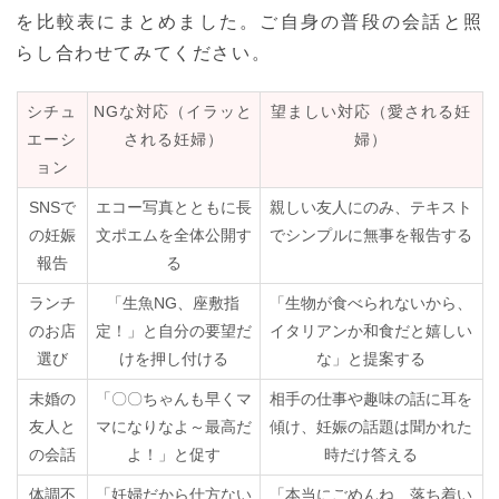
を比較表にまとめました。ご自身の普段の会話と照
らし合わせてみてください。
シチュ
NGな対応（イラッと
望ましい対応（愛される妊
エーシ
される妊婦）
婦）
ョン
SNSで
エコー写真とともに長
親しい友人にのみ、テキスト
の妊娠
文ポエムを全体公開す
でシンプルに無事を報告する
報告
る
ランチ
「生魚NG、座敷指
「生物が食べられないから、
のお店
定！」と自分の要望だ
イタリアンか和食だと嬉しい
選び
けを押し付ける
な」と提案する
未婚の
「〇〇ちゃんも早くマ
相手の仕事や趣味の話に耳を
友人と
マになりなよ～最高だ
傾け、妊娠の話題は聞かれた
の会話
よ！」と促す
時だけ答える
体調不
「妊婦だから仕方ない
「本当にごめんね、落ち着い