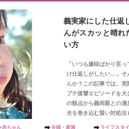
義実家にした仕返し
んがスカッと晴れ
い方
「いつも嫌味ばかり言っ
け仕返しがしたい…」そ
んか？この記事では、実
プチ復讐エピソードを大
の観点から義両親との適
夫を巻き込む賢い対処法
赤ちゃん
夫婦・家族
ライフスタ