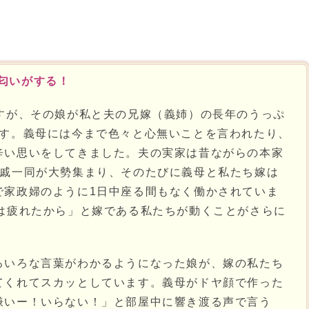
匂いがする！
すが、その娘が私と夫の兄嫁（義姉）の長年のうっぷ
す。義母には今まで色々と心無いことを言われたり、
辛い思いをしてきました。夫の実家は昔ながらの本家
親戚一同が大勢集まり、そのたびに義母と私たち嫁は
で家政婦のように1日中座る間もなく働かされていま
私は疲れたから」と嫁である私たちが動くことがさらに
ろいろな言葉がわかるようになった娘が、嫁の私たち
てくれてスカッとしています。義母がドヤ顔で作った
嫌いー！いらない！」と部屋中に響き渡る声で言う