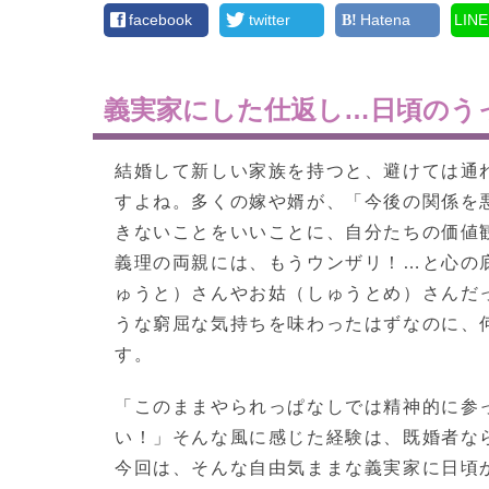
facebook
twitter
Hatena
LINE
義実家にした仕返し…日頃のう
結婚して新しい家族を持つと、避けては通
すよね。多くの嫁や婿が、「今後の関係を
きないことをいいことに、自分たちの価値
義理の両親には、もうウンザリ！…と心の
ゅうと）さんやお姑（しゅうとめ）さんだ
うな窮屈な気持ちを味わったはずなのに、
す。
「このままやられっぱなしでは精神的に参
い！」そんな風に感じた経験は、既婚者な
今回は、そんな自由気ままな義実家に日頃