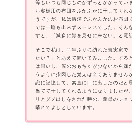
等もいつも同じものがずっとかかってい
お客様用の布団をふかふかに干してくれ
うですが、私は清潔でふかふかのお布団
では一睡も出来ずストレスでした。そん
すと、「滅多に顔を見せに来ない」と電
そこで私は、半年ぶりに訪れた義実家で
たい？」とあえて聞いてみました。する
は固いし、僕のおもちゃが少ないから嫌
うように指図した覚えは全くありません
識に記憶して、素直に口に出したのだと
当てて干してくれるようになりましたが
リとダメ出しをされた時の、義母のショ
晴れてよしとしています。