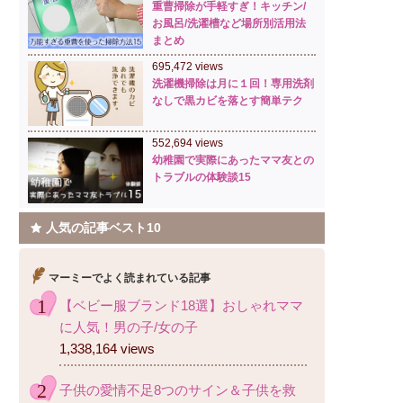
重曹掃除が手軽すぎ！キッチン/
お風呂/洗濯槽など場所別活用法
まとめ
695,472 views
洗濯機掃除は月に１回！専用洗剤
なしで黒カビを落とす簡単テク
552,694 views
幼稚園で実際にあったママ友との
トラブルの体験談15
人気の記事ベスト10
マーミーでよく読まれている記事
【ベビー服ブランド18選】おしゃれママ
に人気！男の子/女の子
1,338,164 views
子供の愛情不足8つのサイン＆子供を救