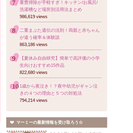
重曹掃除が手軽すぎ！キッチン/お風呂/
洗濯槽など場所別活用法まとめ
986,619 views
二重まぶた遺伝の法則！両親と赤ちゃん
が違う確率＆体験談
863,186 views
【夏休み自由研究】簡単で高評価の小学
生向けおすすめ15作品
822,680 views
1歳から夜泣き！？夜中幼児がギャン泣
きの４つの理由と５つの対処法
794,214 views
マーミーの最新情報を受け取ろう☆