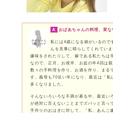
A
おばあちゃんの料理、変な
みーちゃん
私には4歳になる娘がいるので
2歳（のマ
マ）
んを見事に晴らしてくれていま
嫌味をされたりして、嫁である私たちは
なので、正月、お彼岸、お盆の年4回は
数々の手料理を作り、お酒を作り、まる
す。義母も70近い年になり、最近は「
多くなりました。
そんないろいろな不満が募る中、最近い
が絶対に言えないことまでズバッと言っ
手作りのおはぎに対して、「私、あんこ