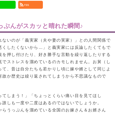
rss
っぷんがスカッと晴れた瞬間♪
れないのが「義実家（夫や妻の実家）」との人間関係で
悪くしたくないから…」と義実家には反論したくてもで
観を押し付けたり、好き勝手な言動を繰り返したりする
底でストレスを溜めているのカモしれません。お舅（し
って、昔は自分たちも若かりし頃に嫁や婿として同じよ
何故か歴史は繰り返されてしまうから不思議なもので
ってしまう！」「ちょっとくらい痛い目を見てほし
ら誰しも一度や二度はあるのではないでしょうか。
からうっぷんを溜めている全国のお嫁さん＆お婿さん