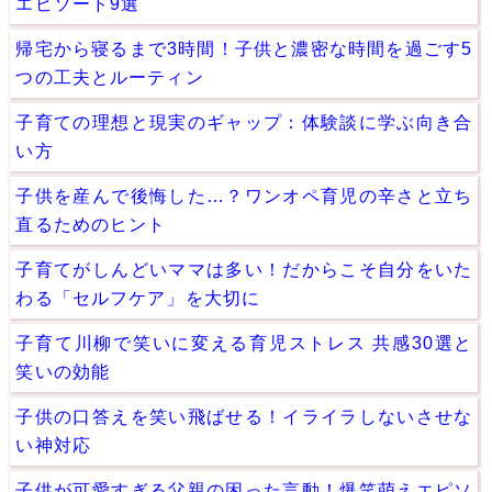
エピソード9選
帰宅から寝るまで3時間！子供と濃密な時間を過ごす5
つの工夫とルーティン
子育ての理想と現実のギャップ：体験談に学ぶ向き合
い方
子供を産んで後悔した…？ワンオペ育児の辛さと立ち
直るためのヒント
子育てがしんどいママは多い！だからこそ自分をいた
わる「セルフケア」を大切に
子育て川柳で笑いに変える育児ストレス 共感30選と
笑いの効能
子供の口答えを笑い飛ばせる！イライラしないさせな
い神対応
子供が可愛すぎる父親の困った言動！爆笑萌えエピソ