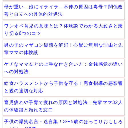
母が重い…娘にイライラ…不仲の原因は毒母？関係改
善と自立への具体的対処法
ワンオペ育児の意味とは？体験談でわかる大変さと乗
り切る6つのコツ
男の子のマザコン疑惑を解消！心配ご無用な理由と先
輩ママの体験談
ケチなママ友との上手な付き合い方：金銭感覚の違い
への対処法
給食ハラスメントから子供を守る！完食指導の悪影響
と親の適切な対応
育児疲れや子育て疲れの原因と対処法：先輩ママ32人
の体験談と頼れる窓口
子供の爆笑名言・迷言集！3〜5歳のほっこりおもしろ