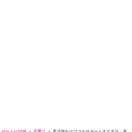
マーミーTOP
>
子育て
>
育児疲れのママをサポートする方法：産