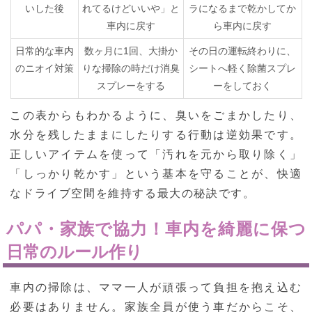
いした後
れてるけどいいや」と
ラになるまで乾かしてか
車内に戻す
ら車内に戻す
日常的な車内
数ヶ月に1回、大掛か
その日の運転終わりに、
のニオイ対策
りな掃除の時だけ消臭
シートへ軽く除菌スプレ
スプレーをする
ーをしておく
この表からもわかるように、臭いをごまかしたり、
水分を残したままにしたりする行動は逆効果です。
正しいアイテムを使って「汚れを元から取り除く」
「しっかり乾かす」という基本を守ることが、快適
なドライブ空間を維持する最大の秘訣です。
パパ・家族で協力！車内を綺麗に保つ
日常のルール作り
車内の掃除は、ママ一人が頑張って負担を抱え込む
必要はありません。家族全員が使う車だからこそ、