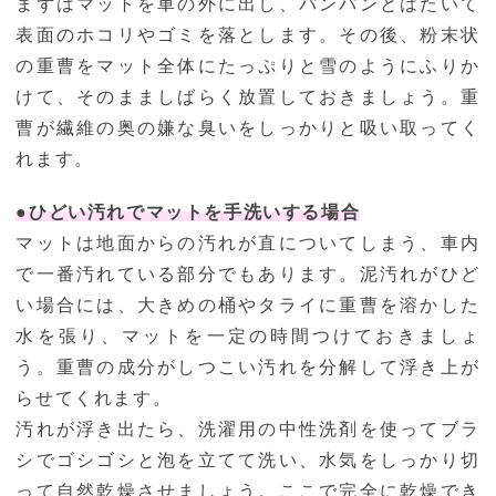
まずはマットを車の外に出し、パンパンとはたいて
表面のホコリやゴミを落とします。その後、粉末状
の重曹をマット全体にたっぷりと雪のようにふりか
けて、そのまましばらく放置しておきましょう。重
曹が繊維の奥の嫌な臭いをしっかりと吸い取ってく
れます。
●ひどい汚れでマットを手洗いする場合
マットは地面からの汚れが直についてしまう、車内
で一番汚れている部分でもあります。泥汚れがひど
い場合には、大きめの桶やタライに重曹を溶かした
水を張り、マットを一定の時間つけておきましょ
う。重曹の成分がしつこい汚れを分解して浮き上が
らせてくれます。
汚れが浮き出たら、洗濯用の中性洗剤を使ってブラ
シでゴシゴシと泡を立てて洗い、水気をしっかり切
って自然乾燥させましょう。ここで完全に乾燥でき