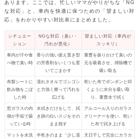
あります。ここでは、忙しいママがやりがちな「NG
な対応」と、車内を快適に保つための「望ましい対
応」をわかりやすい対比表にまとめました。
シチュエー
NGな対応（臭い・
望ましい対応（車内が
ション
汚れが悪化）
スッキリ）
車内が汗や食
香りの強い据え置き型
重曹を振りかけて臭いの
べ物で臭い時
の芳香剤をいくつも置
元を吸着させ、掃除機で
いてごまかす
吸い取る
布製シートに
濡れタオルでゴシゴシ
乾いた布でポンポンと叩
飲み物をこぼ
と力強く擦って汚れを
くように水分を吸い取
した時
広げる
り、重曹水で拭く
窓ガラスの内
水拭きだけをして、拭
アルコール入りのガラス
側が手垢で曇
き跡の白いスジをその
クリーナーを使い、乾い
っている時
まま残す
た布で拭き上げる
マットを水洗
半乾きのまま「少し濡
天日干しで完全にカラカ