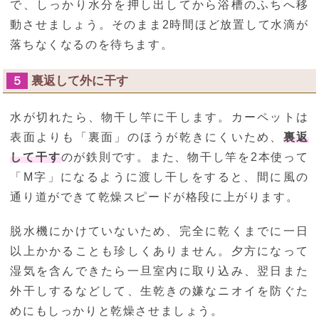
で、しっかり水分を押し出してから浴槽のふちへ移
動させましょう。そのまま2時間ほど放置して水滴が
落ちなくなるのを待ちます。
裏返して外に干す
５
水が切れたら、物干し竿に干します。カーペットは
表面よりも「裏面」のほうが乾きにくいため、
裏返
して干す
のが鉄則です。また、物干し竿を2本使って
「M字」になるように渡し干しをすると、間に風の
通り道ができて乾燥スピードが格段に上がります。
脱水機にかけていないため、完全に乾くまでに一日
以上かかることも珍しくありません。夕方になって
湿気を含んできたら一旦室内に取り込み、翌日また
外干しするなどして、生乾きの嫌なニオイを防ぐた
めにもしっかりと乾燥させましょう。