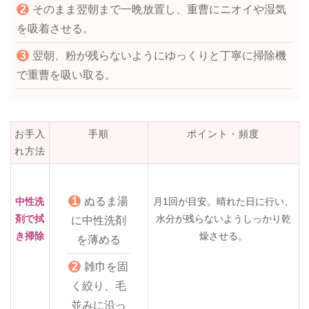
そのまま翌朝まで一晩放置し、重曹にニオイや湿気
を吸着させる。
翌朝、粉が残らないようにゆっくりと丁寧に掃除機
で重曹を吸い取る。
お手入
手順
ポイント・頻度
れ方法
ぬるま湯
中性洗
月1回が目安。晴れた日に行い、
剤で拭
水分が残らないようしっかり乾
に中性洗剤
き掃除
燥させる。
を薄める
雑巾を固
く絞り、毛
並みに沿っ