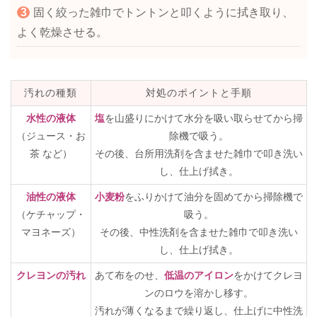
固く絞った雑巾でトントンと叩くように拭き取り、
よく乾燥させる。
汚れの種類
対処のポイントと手順
水性の液体
塩
を山盛りにかけて水分を吸い取らせてから掃
（ジュース・お
除機で吸う。
茶 など）
その後、台所用洗剤を含ませた雑巾で叩き洗い
し、仕上げ拭き。
油性の液体
小麦粉
をふりかけて油分を固めてから掃除機で
（ケチャップ・
吸う。
マヨネーズ）
その後、中性洗剤を含ませた雑巾で叩き洗い
し、仕上げ拭き。
クレヨンの汚れ
あて布をのせ、
低温のアイロン
をかけてクレヨ
ンのロウを溶かし移す。
汚れが薄くなるまで繰り返し、仕上げに中性洗