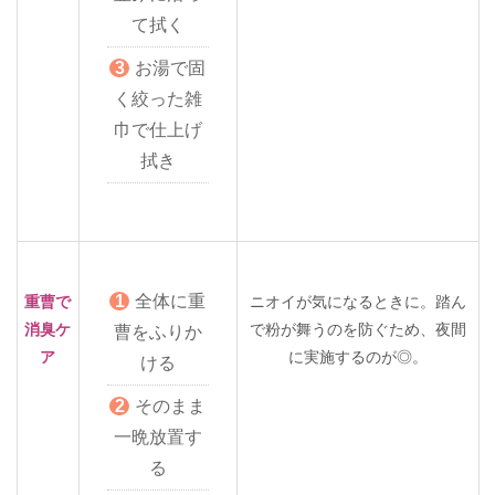
て拭く
お湯で固
く絞った雑
巾で仕上げ
拭き
全体に重
重曹で
ニオイが気になるときに。踏ん
消臭ケ
で粉が舞うのを防ぐため、夜間
曹をふりか
ア
に実施するのが◎。
ける
そのまま
一晩放置す
る