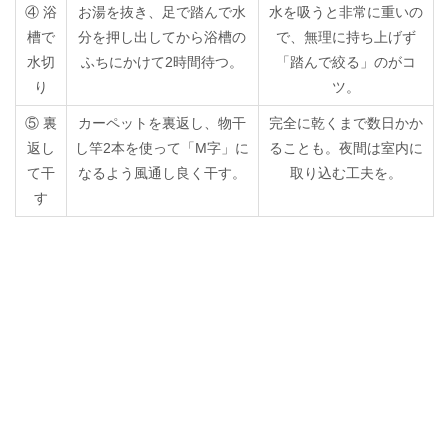
④ 浴
お湯を抜き、足で踏んで水
水を吸うと非常に重いの
槽で
分を押し出してから浴槽の
で、無理に持ち上げず
水切
ふちにかけて2時間待つ。
「踏んで絞る」のがコ
り
ツ。
⑤ 裏
カーペットを裏返し、物干
完全に乾くまで数日かか
返し
し竿2本を使って「M字」に
ることも。夜間は室内に
て干
なるよう風通し良く干す。
取り込む工夫を。
す