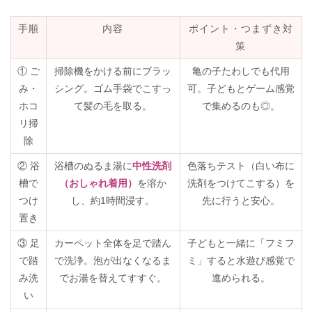
手順
内容
ポイント・つまずき対
策
① ご
掃除機をかける前にブラッ
亀の子たわしでも代用
み・
シング。ゴム手袋でこすっ
可。子どもとゲーム感覚
ホコ
て髪の毛を取る。
で集めるのも◎。
リ掃
除
② 浴
浴槽のぬるま湯に
中性洗剤
色落ちテスト（白い布に
槽で
（おしゃれ着用）
を溶か
洗剤をつけてこする）を
つけ
し、約1時間浸す。
先に行うと安心。
置き
③ 足
カーペット全体を足で踏ん
子どもと一緒に「フミフ
で踏
で洗浄。泡が出なくなるま
ミ」すると水遊び感覚で
み洗
でお湯を替えてすすぐ。
進められる。
い