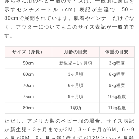
赤ちゃん用のベビー服のサイズは、一般的に身長を
示すセンチメートル（cm）表記が主流で、50～
80cmで展開されています。肌着やインナーだけでな
く、アウターについてもこのサイズ表記が一般的で
す。
サイズ（身長）
月齢の目安
体重の目安
50cm
新生児～1ヶ月頃
3kg程度
60cm
3ヶ月頃
6kg程度
70cm
6ヶ月頃
9kg程度
75cm
9ヶ月頃
10kg程度
80cm
1歳頃
11kg程度
ただし、アメリカ製のベビー服の場合、サイズ表記
が新生児～3ヶ月までが3M、3～6ヶ月が6M、6～9
ヶ月が9M、9ヶ月～満1歳までが12Mといった月齢