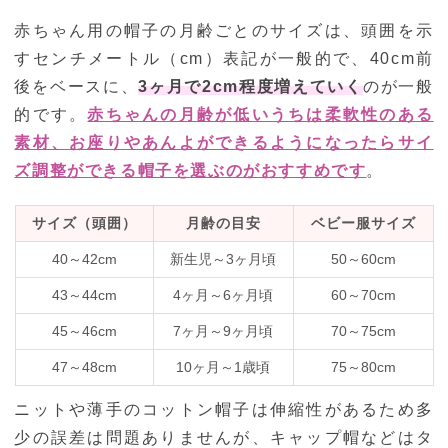
赤ちゃん用の帽子の月齢ごとのサイズは、頭囲を示
すセンチメートル（cm）表記が一般的で、40cm前
後をベースに、
3ヶ月で2cm程度増えていく
のが一般
的です。
赤ちゃんの月齢が低いうちは柔軟性のある
素材、お座りやあんよができるようになったらサイ
ズ調整ができる帽子を選ぶのがおすすめです
。
サイズ（頭囲）
月齢の目安
ベビー服サイズ
40～42cm
新生児～3ヶ月頃
50～60cm
43～44cm
4ヶ月～6ヶ月頃
60～70cm
45～46cm
7ヶ月～9ヶ月頃
70～75cm
47～48cm
10ヶ月～1歳頃
75～80cm
ニットや薄手のコットン帽子は伸縮性があるため多
少の誤差は問題ありませんが、キャップ帽などはタ