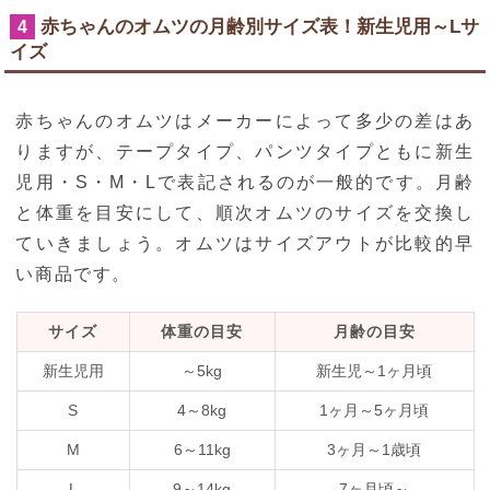
赤ちゃんのオムツの月齢別サイズ表！新生児用～Lサ
4
イズ
赤ちゃんのオムツはメーカーによって多少の差はあ
りますが、テープタイプ、パンツタイプともに新生
児用・S・M・Lで表記されるのが一般的です。月齢
と体重を目安にして、順次オムツのサイズを交換し
ていきましょう。オムツはサイズアウトが比較的早
い商品です。
サイズ
体重の目安
月齢の目安
新生児用
～5kg
新生児～1ヶ月頃
S
4～8kg
1ヶ月～5ヶ月頃
M
6～11kg
3ヶ月～1歳頃
L
9～14kg
7ヶ月頃～