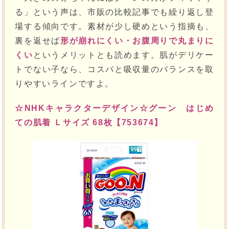
る」という声は、市販の比較記事でも繰り返し登
場する傾向です。素材が少し硬めという指摘も、
裏を返せば
形が崩れにくい・お腹周りで丸まりに
くい
というメリットとも読めます。肌がデリケー
トでない子なら、コスパと吸収量のバランスを取
りやすいラインですよ。
☆NHKキャラクターデザイン☆グーン はじめ
ての肌着 Ｌサイズ 68枚【753674】