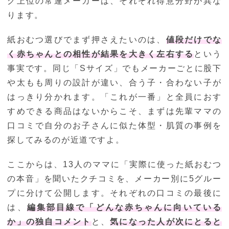
グ上位の常連メーカーは、それぞれ得意分野が異な
ります。
紙おむつ選びでまず押さえたいのは、
値段だけでな
く赤ちゃんとの相性が結果を大きく左右する
という
事実です。同じ「Sサイズ」でもメーカーごとに股下
や太もも周りの設計が違い、合う子・合わない子が
はっきり分かれます。「これが一番」と全員におす
すめできる商品はないからこそ、まずは先輩ママの
口コミで自分のお子さんに似た体型・肌質の事例を
探してみるのが近道ですよ。
ここからは、13人のママに「実際に使った紙おむつ
の本音」を聞いたクチコミを、メーカー別に5グルー
プに分けて公開します。それぞれの口コミの最後に
は、
編集部目線で「どんな赤ちゃんに向いている
か」の独自コメント
と、
気になった人が次にとると