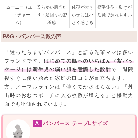
ムーニー（ユ
柔らかい肌当た
体型が大き
標準体型・動きが
ニ・チャー
り・足回りの密
い子には小
活発で漏れやすい
ム）
着感
さく感じる
P&G・パンパース派の声
「迷ったらまずパンパース」と語る先輩ママは多い
ブランドです。
はじめての肌へのいちばん（紫パッ
ケージ）は新生児の弱い肌を意識した設計
で、退院
後すぐに使い始めた家庭の口コミが目立ちます。一
方、ノーマルラインは「薄くてかさばらない」「外
出時のおむつポーチに入る枚数が増える」と機動力
面でも評価されています。
A
パンパース テープLサイズ
みずき
25歳