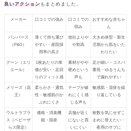
良いアクション
もまとめました。
メーカー
口コミでの強み
口コミでの
おすすめな赤ちゃ
弱み
ん
パンパース
薄くて持ち運び
他社よりや
大きめ体型・新生
（P&G）
やすい・産院採
や割高
児期から肌をいた
用率の高さ
わりたい
グーン（エリ
1枚あたりの単
素材がやや
足が細い・コスパ
エール）
価が安い・足回
硬めという
重視・ゆるうんち
りのフィット感
声も
で漏れやすい
メリーズ（花
柔らかさ・通気
テープが破
敏感肌・湿疹を繰
王）
性・敏感肌のか
れにくく感
り返している
ぶれにくさ
じる声も
ウルトラプラ
価格・消臭機
店舗が近く
枚数を気にせずこ
ス（ベビーザ
能・国産
にないと買
まめに替えたい・
らス限定）
いにくい
夜用のサブに