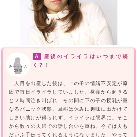
A
産後のイライラはいつまで続
く？！
みーちゃん
29歳
二人目を出産した後は、上の子の情緒不安定が原
因で毎日イライラしていました。昼寝から起きる
と２時間泣き叫ばれ、その間に下の子の授乳が重
なるパニック状態。旦那は休みに趣味に出かけて
しまい助けが得られず、イライラは限界に。そこ
から数々の夫婦での話し合いを重ね、今では夫も
だいぶ手伝ってくれるようになりました。やって