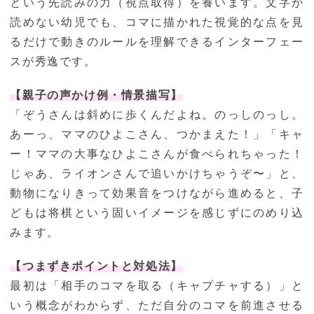
という先読みの力（視点取得）を養います。文字が
読めない幼児でも、コマに描かれた視覚的な点を見
るだけで動きのルールを理解できるインターフェー
スが秀逸です。
【親子の声かけ例・情景描写】
「ぞうさんは斜めに歩くんだよね。のっしのっし。
あーっ、ママのひよこさん、つかまえた！」「キャ
ー！ママの大事なひよこさんが食べられちゃった！
じゃあ、ライオンさんで追いかけちゃうぞ〜」と、
動物になりきって効果音をつけながら進めると、子
どもは将棋という固いイメージを感じずにのめり込
みます。
【つまずきポイントと対処法】
最初は「相手のコマを取る（キャプチャする）」と
いう概念がわからず、ただ自分のコマを前進させる