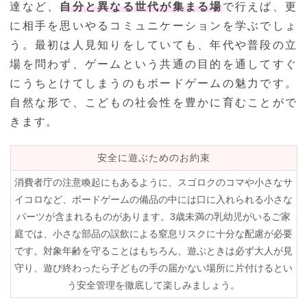
達など、
自分と異なる世代が集まる場
で行えば、更
に相手を思いやるコミュニケーションを学ぶでしょ
う。最初は人見知りをしていても、年代や普段の立
場を問わず、ゲームという共通の目的を通してすぐ
にうちとけてしまうのもボードゲームの魅力です。
自然な形で、こどもの社会性を豊かに育むことがで
きます。
安全に遊ぶためのお約束
消費者庁の注意喚起にもあるように、スゴロクのコマや小さなサ
イコロなど、ボードゲームの備品の中には口に入れられる小さな
パーツが含まれるものがあります。3歳未満の乳幼児がいるご家
庭では、小さな部品の誤飲による窒息リスクに十分な配慮が必要
です。対象年齢を守ることはもちろん、遊ぶときは必ず大人が見
守り、遊び終わったら子どもの手の届かない場所に片付けるとい
う安全管理を徹底して楽しみましょう。