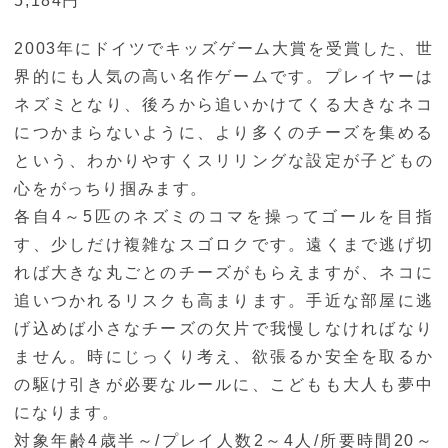
5,184円
2003年にドイツでキッズゲーム大賞を受賞した、世
界的にも人気の高い名作ゲームです。プレイヤーは
ネズミとなり、後ろから追いかけてくる大きなネコ
につかまらないように、より多くのチーズを集める
という、わかりやすくスリリングな設定が子どもの
心をがっちり掴みます。
各自4～5匹のネズミのコマを操ってゴールを目指
す、少しだけ複雑なスゴロクです。遠くまで逃げ切
れば大きな丸ごとのチーズがもらえますが、ネコに
追いつかれるリスクも高まります。手近な部屋に逃
げ込めば小さなチーズの欠片で我慢しなければなり
ません。時にじっくり考え、欲張るか安全を取るか
の駆け引きが必要なルールに、こどもも大人も夢中
になります。
対象年齢4歳半～/プレイ人数2～4人/所要時間20～