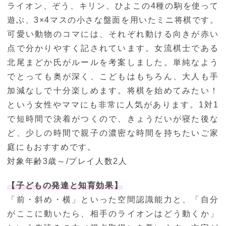
ライオン、ぞう、キリン、ひよこの4種の駒を使って
遊ぶ、3×4マスの小さな盤面を用いたミニ将棋です。
可愛い動物のコマには、それぞれ動ける向きが赤い
点で分かりやすく記されています。女流棋士である
北尾まどか氏がルールを考案しました。単純なよう
でとっても奥が深く、こどもはもちろん、大人も手
加減なしで十分楽しめます。将棋を始めてみたい！
という女性やママにも非常に人気があります。1対1
で短時間で決着がつくので、きょうだいが寝た後な
ど、少しの時間で親子の濃密な時間を持ちたいご家
庭にもおすすめです。
対象年齢3歳～/プレイ人数2人
【子どもの発達と知育効果】
「前・斜め・横」といった空間認識能力と、「自分
がここに動いたら、相手のライオンはどう動くか」