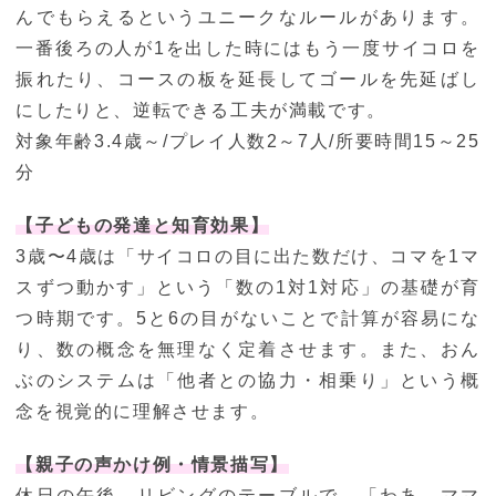
んでもらえるというユニークなルールがあります。
一番後ろの人が1を出した時にはもう一度サイコロを
振れたり、コースの板を延長してゴールを先延ばし
にしたりと、逆転できる工夫が満載です。
対象年齢3.4歳～/プレイ人数2～7人/所要時間15～25
分
【子どもの発達と知育効果】
3歳〜4歳は「サイコロの目に出た数だけ、コマを1マ
スずつ動かす」という「数の1対1対応」の基礎が育
つ時期です。5と6の目がないことで計算が容易にな
り、数の概念を無理なく定着させます。また、おん
ぶのシステムは「他者との協力・相乗り」という概
念を視覚的に理解させます。
【親子の声かけ例・情景描写】
休日の午後、リビングのテーブルで。「わあ、ママ