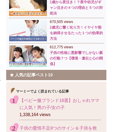
1歳から夜泣き！？夜中幼児がギ
ャン泣きの４つの理由と５つの対
処法
670,505 views
2歳児に響く叱り方！イヤイヤ期
を納得させるたった１つの効果的
方法
612,775 views
子供の性格に悪影響でしかない親
の行動７つ【環境・遺伝と心の関
係】
人気の記事ベスト10
マーミーでよく読まれている記事
【ベビー服ブランド18選】おしゃれママ
に人気！男の子/女の子
1,338,164 views
子供の愛情不足8つのサイン＆子供を救