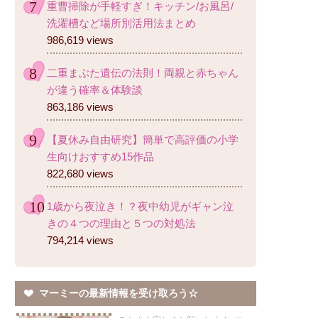
重曹掃除が手軽すぎ！キッチン/お風呂/
洗濯槽など場所別活用法まとめ
986,619 views
二重まぶた遺伝の法則！両親と赤ちゃん
が違う確率＆体験談
863,186 views
【夏休み自由研究】簡単で高評価の小学
生向けおすすめ15作品
822,680 views
1歳から夜泣き！？夜中幼児がギャン泣
きの４つの理由と５つの対処法
794,214 views
マーミーの最新情報を受け取ろう☆