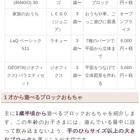
(iRiNGO) 30
ゴ
歳〜
ブロック
円＋税
家族のおうち
ＬＥＧＯ
3
おうちや車。ご
オープ
（ジュニ
歳〜
っこ遊びに最適
ンプラ
ア）
イス
LaQ ベーシック
ラキュー
3
7種のパーツで
6,000
511
歳〜
平面から立体ま
円＋税
で
GEOFIX(ジオフィ
ジオフィ
3
平面をつなげて
5,000
クス) バラエティセ
クス
歳〜
立体図形を作れ
円＋税
ット
る
１才から遊べるブロックおもちゃ
主に
1歳半頃から
遊べるブロックおもちゃを紹介しま
す。この年齢のお子さまには、遊んでいる最中に誤
って飲み込まないよう、
手のひらサイズ以上の大き
なブロック
を選ぶことが大切です。