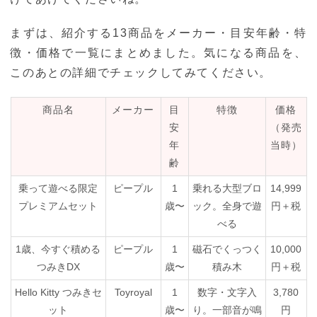
まずは、紹介する13商品をメーカー・目安年齢・特
徴・価格で一覧にまとめました。気になる商品を、
このあとの詳細でチェックしてみてください。
商品名
メーカー
目
特徴
価格
安
（発売
年
当時）
齢
乗って遊べる限定
ピープル
1
乗れる大型ブロ
14,999
プレミアムセット
歳〜
ック。全身で遊
円＋税
べる
1歳、今すぐ積める
ピープル
1
磁石でくっつく
10,000
つみきDX
歳〜
積み木
円＋税
Hello Kitty つみきセ
Toyroyal
1
数字・文字入
3,780
ット
歳〜
り。一部音が鳴
円