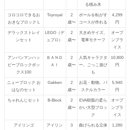
る積み木
コロコロできるお
Toyroyal
2
ボールを転がす
4,299
おきなブロック L
歳〜
コースが作れる
円
デラックストレイ
LEGO（デ
2
大きめサイズ。
オープ
ンセット
ュプロ）
歳〜
電車モチーフ
ンプラ
イス
アンパンマンハッ
ＢＡＮＤ
2
人気キャラクタ
10,800
ピーブロックボッ
ＡＩ
歳〜
ー。ごっこ遊び
円
クス100
も
ニューブロック お
Gakken
2
お花・動物。パ
5,940
はなのセット
歳〜
ステルカラー
円
ちゃれんじセット
B-Block
2
EVA樹脂の柔ら
オープ
歳〜
かい大型ブロッ
ンプラ
ク
イス
アイリンゴ
アイリン
3
曲げられる立体
1,280