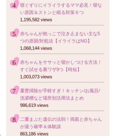
寝ぐずりにイライラするママ必見！寝な
い原因＆ストンと眠る対策６つ
1,195,582 views
赤ちゃんが抱っこで泣き止まない主な5
つの原因/対処法【イライラはNG】
1,068,144 views
赤ちゃんをササッと寝かしつける方法！
すぐ試せる裏ワザ9つ【時短】
1,003,073 views
重曹掃除が手軽すぎ！キッチン/お風呂/
洗濯槽など場所別活用法まとめ
986,619 views
二重まぶた遺伝の法則！両親と赤ちゃん
が違う確率＆体験談
863,186 views