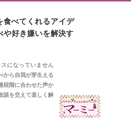
を食べてくれるアイデ
べや好き嫌いを解決す
レスになっていません
べから自我が芽生える
達段階に合わせた声か
敗談を交えて楽しく解