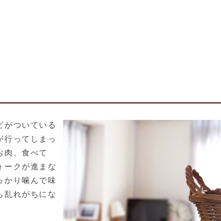
ビがついている
が行ってしまっ
お肉、食べて
ォークが進まな
っかり噛んで味
も乱れがちにな