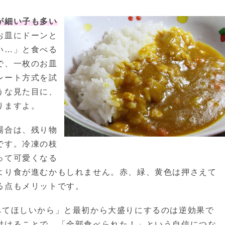
が細い子も多い
お皿にドーンと
い…」と食べる
で、一枚のお皿
レート方式を試
うな見た目に、
りますよ。
場合は、残り物
です。冷凍の枝
って可愛くなる
より食が進むかもしれません。赤、緑、黄色は押さえて
る点もメリットです。
べてほしいから」と最初から大盛りにするのは逆効果で
付けることで、「全部食べられた！」という自信につな