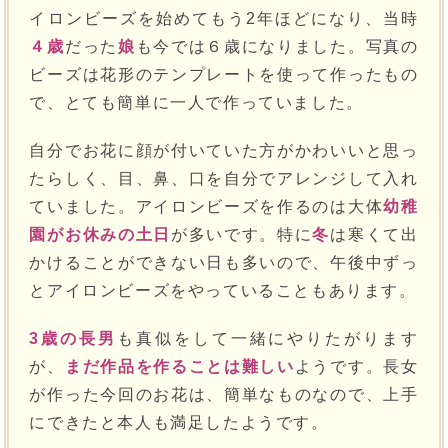
イロンビーズを始めてもう2年ほどになり、当時
４歳
だった
娘
も今では６歳になりました。写真の
ビーズは花形のテンプレートを使って作ったもの
で、とても簡単に一人で作っていました。
自分でお花に顔が付いていた方がかわいいと思っ
たらしく、目、鼻、口を自分でアレンジして入れ
ていました。アイロンビーズを作るのは大体
幼稚
園がお休みの土日
が多いです。特に
冬
は寒くて出
かけることができない日も多いので、午後中ずっ
とアイロンビーズをやっていることもあります。
3歳の長男
も真似をして一緒にやりたがります
が、
まだ作品を作ることは難しい
ようです。長女
が作った今回のお花は、簡単なものなので、上手
にできたと本人も満足したようです。