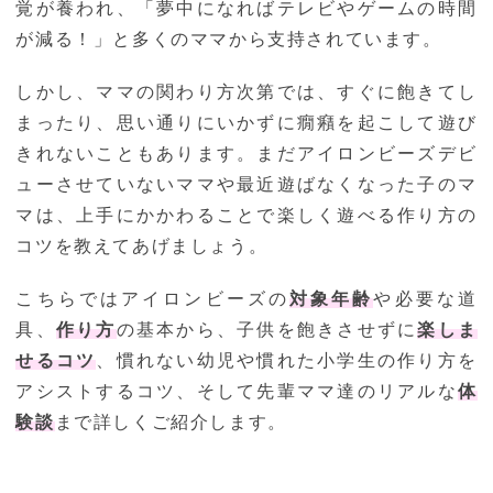
覚が養われ、「夢中になればテレビやゲームの時間
が減る！」と多くのママから支持されています。
しかし、ママの関わり方次第では、すぐに飽きてし
まったり、思い通りにいかずに癇癪を起こして遊び
きれないこともあります。まだアイロンビーズデビ
ューさせていないママや最近遊ばなくなった子のマ
マは、上手にかかわることで楽しく遊べる作り方の
コツを教えてあげましょう。
こちらではアイロンビーズの
対象年齢
や必要な道
具、
作り方
の基本から、子供を飽きさせずに
楽しま
せるコツ
、慣れない幼児や慣れた小学生の作り方を
アシストするコツ、そして先輩ママ達のリアルな
体
験談
まで詳しくご紹介します。