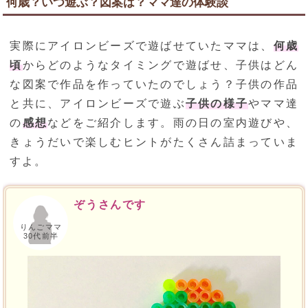
何歳？いつ遊ぶ？図案は？ママ達の体験談
実際にアイロンビーズで遊ばせていたママは、
何歳
頃
からどのようなタイミングで遊ばせ、子供はどん
な図案で作品を作っていたのでしょう？子供の作品
と共に、アイロンビーズで遊ぶ
子供の様子
やママ達
の
感想
などをご紹介します。雨の日の室内遊びや、
きょうだいで楽しむヒントがたくさん詰まっていま
すよ。
ぞうさんです
りんごママ
30代前半