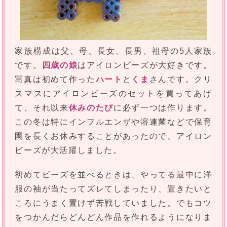
家族構成は父、母、長女、長男、祖母の5人家族
です。
四歳の娘
はアイロンビーズが大好きです。
写真は初めて作った
ハート
と
くま
さんです。クリ
スマスにアイロンビーズのセットを買ってあげ
て、それ以来
休みのたび
に必ず一つは作ります。
この冬は特にインフルエンザや溶連菌などで保育
園を長くお休みすることがあったので、アイロン
ビーズが大活躍しました。
初めてビーズを並べるときは、やってる最中に洋
服の袖が当たってズレてしまったり、置きたいと
ころにうまく置けず苦戦していました。でもコツ
をつかんだらどんどん作品を作れるようになりま