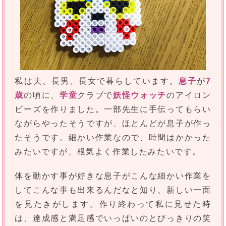
私は夫、長男、長女で暮らしています。
息子
が
7
歳
の頃に、
学童
クラブで
妖怪ウォッチ
のアイロン
ビーズを作りました。一部先生に手伝ってもらい
ながらやったそうですが、ほとんどが息子が作っ
たそうです。細かい作業なので、時間はかかった
みたいですが、根気よく作業したみたいです。
体を動かす事が好きな息子がこんな細かい作業を
してこんな事も出来るんだなと知り、新しい一面
を見たきがします。作り終わって私に見せた時
は、達成感と満足感でいっぱいのとびっきりの笑