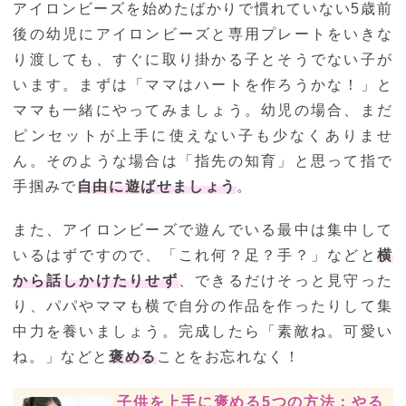
アイロンビーズを始めたばかりで慣れていない5歳前
後の幼児にアイロンビーズと専用プレートをいきな
り渡しても、すぐに取り掛かる子とそうでない子が
います。まずは「ママはハートを作ろうかな！」と
ママも一緒にやってみましょう。幼児の場合、まだ
ピンセットが上手に使えない子も少なくありませ
ん。そのような場合は「指先の知育」と思って指で
手掴みで
自由に遊ばせましょう
。
また、アイロンビーズで遊んでいる最中は集中して
いるはずですので、「これ何？足？手？」などと
横
から話しかけたりせず
、できるだけそっと見守った
り、パパやママも横で自分の作品を作ったりして集
中力を養いましょう。完成したら「素敵ね。可愛い
ね。」などと
褒める
ことをお忘れなく！
子供を上手に褒める5つの方法：やる