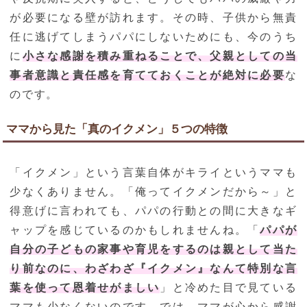
が必要になる壁が訪れます。その時、子供から無責
任に逃げてしまうパパにしないためにも、今のうち
に
小さな感謝を積み重ねることで、父親としての当
事者意識と責任感を育てておくことが絶対に必要
な
のです。
ママから見た「真のイクメン」５つの特徴
「イクメン」という言葉自体がキライというママも
少なくありません。「俺ってイクメンだから～」と
得意げに言われても、パパの行動との間に大きなギ
ャップを感じているのかもしれませんね。「
パパが
自分の子どもの家事や育児をするのは親として当た
り前なのに、わざわざ『イクメン』なんて特別な言
葉を使って恩着せがましい
」と冷めた目で見ている
ママも少なくないのです。では、ママが心から感謝