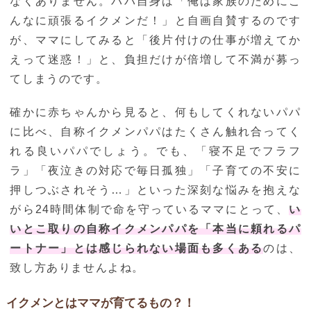
なくありません。パパ自身は「俺は家族のためにこ
んなに頑張るイクメンだ！」と自画自賛するのです
が、ママにしてみると「後片付けの仕事が増えてか
えって迷惑！」と、負担だけが倍増して不満が募っ
てしまうのです。
確かに赤ちゃんから見ると、何もしてくれないパパ
に比べ、自称イクメンパパはたくさん触れ合ってく
れる良いパパでしょう。でも、「寝不足でフラフ
ラ」「夜泣きの対応で毎日孤独」「子育ての不安に
押しつぶされそう…」といった深刻な悩みを抱えな
がら24時間体制で命を守っているママにとって、
い
いとこ取りの自称イクメンパパを「本当に頼れるパ
ートナー」とは感じられない場面も多くある
のは、
致し方ありませんよね。
イクメンとはママが育てるもの？！