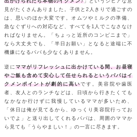
出かけられたら本物のイクメン♪
」というシビアな意
見がたくさんありました。子供と2人きりで過ごすの
は、思いのほか大変です。オムツやミルクの準備、
急なぐずりへの対応など、すべてを1人でこなさなけ
ればなりません。「ちょっと近所のコンビニまで」
なら大丈夫でも、「半日お願い」となると途端に不
機嫌になるパパも少なくありません。
逆に
ママがリフレッシュに出かけている間、お昼寝
やご飯も含めて安心して任せられるというパパはイ
クメンポイントが劇的に高い
です。美容院や歯医
者、友人とのランチなどは、日頃から行きたくても
なかなか行けずに我慢しているママが多いため、
「休日は俺が見てるから、ゆっくり美容院行ってお
いでよ」と送り出してくれるパパは、周囲のママか
ら見ても「うらやましい！」の一言に尽きます。