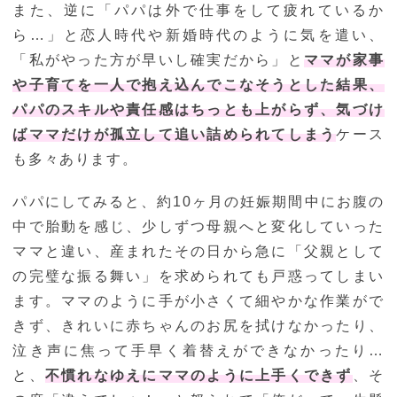
また、逆に「パパは外で仕事をして疲れているか
ら…」と恋人時代や新婚時代のように気を遣い、
「私がやった方が早いし確実だから」と
ママが家事
や子育てを一人で抱え込んでこなそうとした結果、
パパのスキルや責任感はちっとも上がらず、気づけ
ばママだけが孤立して追い詰められてしまう
ケース
も多々あります。
パパにしてみると、約10ヶ月の妊娠期間中にお腹の
中で胎動を感じ、少しずつ母親へと変化していった
ママと違い、産まれたその日から急に「父親として
の完璧な振る舞い」を求められても戸惑ってしまい
ます。ママのように手が小さくて細やかな作業がで
きず、きれいに赤ちゃんのお尻を拭けなかったり、
泣き声に焦って手早く着替えができなかったり…
と、
不慣れなゆえにママのように上手くできず
、そ