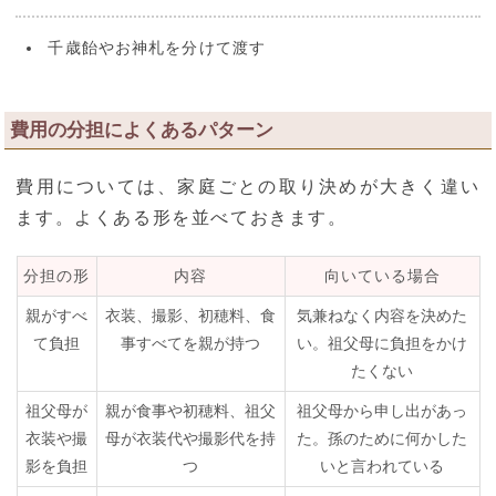
千歳飴やお神札を分けて渡す
費用の分担によくあるパターン
費用については、家庭ごとの取り決めが大きく違い
ます。よくある形を並べておきます。
分担の形
内容
向いている場合
親がすべ
衣装、撮影、初穂料、食
気兼ねなく内容を決めた
て負担
事すべてを親が持つ
い。祖父母に負担をかけ
たくない
祖父母が
親が食事や初穂料、祖父
祖父母から申し出があっ
衣装や撮
母が衣装代や撮影代を持
た。孫のために何かした
影を負担
つ
いと言われている