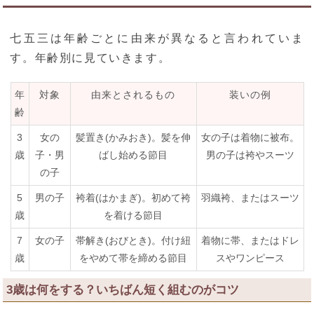
七五三は年齢ごとに由来が異なると言われていま
す。年齢別に見ていきます。
年
対象
由来とされるもの
装いの例
齢
3
女の
髪置き(かみおき)。髪を伸
女の子は着物に被布。
歳
子・男
ばし始める節目
男の子は袴やスーツ
の子
5
男の子
袴着(はかまぎ)。初めて袴
羽織袴、またはスーツ
歳
を着ける節目
7
女の子
帯解き(おびとき)。付け紐
着物に帯、またはドレ
歳
をやめて帯を締める節目
スやワンピース
3歳は何をする？いちばん短く組むのがコツ