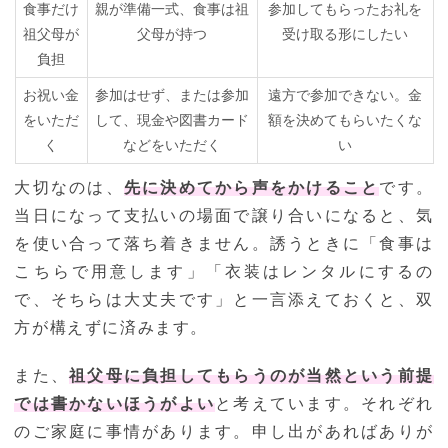
食事だけ
親が準備一式、食事は祖
参加してもらったお礼を
祖父母が
父母が持つ
受け取る形にしたい
負担
お祝い金
参加はせず、または参加
遠方で参加できない。金
をいただ
して、現金や図書カード
額を決めてもらいたくな
く
などをいただく
い
大切なのは、
先に決めてから声をかけること
です。
当日になって支払いの場面で譲り合いになると、気
を使い合って落ち着きません。誘うときに「食事は
こちらで用意します」「衣装はレンタルにするの
で、そちらは大丈夫です」と一言添えておくと、双
方が構えずに済みます。
また、
祖父母に負担してもらうのが当然という前提
では書かないほうがよい
と考えています。それぞれ
のご家庭に事情があります。申し出があればありが