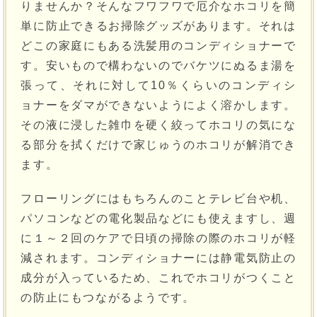
りませんか？そんなフワフワで厄介なホコリを簡
単に防止できるお掃除グッズがあります。それは
どこの家庭にもある洗髪用のコンディショナーで
す。安いもので構わないのでバケツにぬるま湯を
張って、それに対して10％くらいのコンディシ
ョナーをダマができないようによく溶かします。
その液に浸した雑巾を硬く絞ってホコリの気にな
る部分を拭くだけで家じゅうのホコリが解消でき
ます。
フローリングにはもちろんのことテレビ台や机、
パソコンなどの電化製品などにも使えますし、週
に１～２回のケアで日頃の掃除の際のホコリが軽
減されます。コンディショナーには静電気防止の
成分が入っているため、これでホコリがつくこと
の防止にもつながるようです。