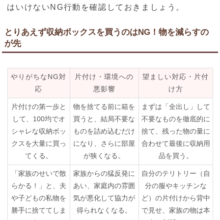
はいけないNG行動を確認しておきましょう。
とりあえず収納ボックスを買うのはNG！物を減らすの
が先
やりがちなNG対
片付け・環境への
望ましい対応・片付
応
悪影響
け方
片付けの第一歩と
物を捨てる前に箱を
まずは「全出し」して
して、100均でオ
買うと、結局不要な
不要なものを徹底的に
シャレな収納ボッ
ものを詰め込むだけ
捨て、残った物の量に
クスを大量に買っ
になり、さらに部屋
合わせて最後に収納用
てくる。
が狭くなる。
品を買う。
「家族のせいで散
家族からの猛反発に
自分のテリトリー（自
らかる！」と、夫
あい、家庭内の雰囲
分の服やキッチンな
や子どもの私物を
気が悪化して協力が
ど）の片付けから背中
勝手に捨ててしま
得られなくなる。
で見せ、家族の物は本