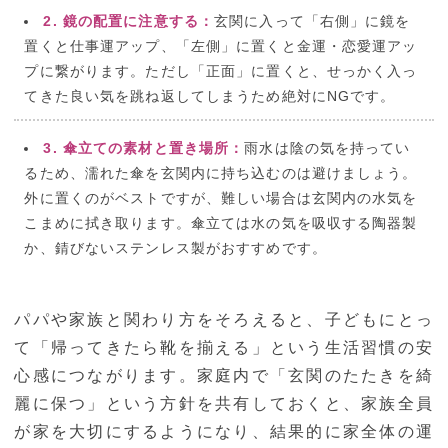
2. 鏡の配置に注意する：
玄関に入って「右側」に鏡を
置くと仕事運アップ、「左側」に置くと金運・恋愛運アッ
プに繋がります。ただし「正面」に置くと、せっかく入っ
てきた良い気を跳ね返してしまうため絶対にNGです。
3. 傘立ての素材と置き場所：
雨水は陰の気を持ってい
るため、濡れた傘を玄関内に持ち込むのは避けましょう。
外に置くのがベストですが、難しい場合は玄関内の水気を
こまめに拭き取ります。傘立ては水の気を吸収する陶器製
か、錆びないステンレス製がおすすめです。
パパや家族と関わり方をそろえると、子どもにとっ
て「帰ってきたら靴を揃える」という生活習慣の安
心感につながります。家庭内で「玄関のたたきを綺
麗に保つ」という方針を共有しておくと、家族全員
が家を大切にするようになり、結果的に家全体の運