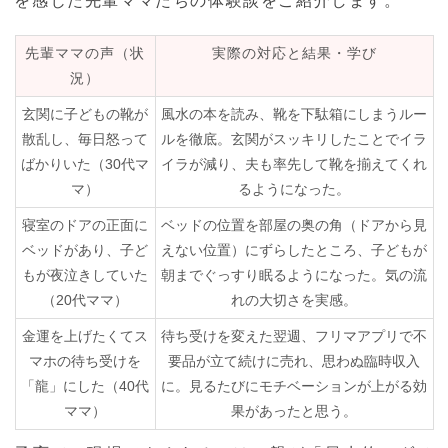
を感じた先輩ママたちの体験談をご紹介します。
先輩ママの声（状
実際の対応と結果・学び
況）
玄関に子どもの靴が
風水の本を読み、靴を下駄箱にしまうルー
散乱し、毎日怒って
ルを徹底。玄関がスッキリしたことでイラ
ばかりいた（30代マ
イラが減り、夫も率先して靴を揃えてくれ
マ）
るようになった。
寝室のドアの正面に
ベッドの位置を部屋の奥の角（ドアから見
ベッドがあり、子ど
えない位置）にずらしたところ、子どもが
もが夜泣きしていた
朝までぐっすり眠るようになった。気の流
（20代ママ）
れの大切さを実感。
金運を上げたくてス
待ち受けを変えた翌週、フリマアプリで不
マホの待ち受けを
要品が立て続けに売れ、思わぬ臨時収入
「龍」にした（40代
に。見るたびにモチベーションが上がる効
ママ）
果があったと思う。