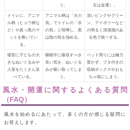
う。
左は金運）。
トイレに、アニマ
アニマル柄は「火の
淡いピンクやグリー
ル柄（ヒョウ柄な
気」でトイレの「水
ン、アイボリーなど
ど）や真っ黒のマ
の気」と喧嘩し、黒
の明るく清潔感のあ
ットを敷いてい
は陰の気を強める。
る色で統一する。
る。
寝室に子どもの大
睡眠中に吸収すべき
ベッド周りには極力
きなぬいぐるみや
良い気を、ぬいぐる
置かず、フタ付きの
人形をたくさん並
みが吸い取ってしま
収納ボックスやおも
べている。
う。
ちゃ箱にしまう。
風水・開運に関するよくある質問
（FAQ）
風水を始めるにあたって、多くの方が感じる疑問に
お答えします。