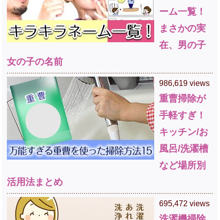
ーム一覧！
まさかの実
在、男の子
女の子の名前
986,619 views
重曹掃除が
手軽すぎ！
キッチン/お
風呂/洗濯槽
など場所別
活用法まとめ
695,472 views
洗濯機掃除