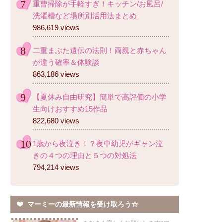
重曹掃除が手軽すぎ！キッチン/お風呂/
洗濯槽など場所別活用法まとめ
986,619 views
二重まぶた遺伝の法則！両親と赤ちゃん
が違う確率＆体験談
863,186 views
【夏休み自由研究】簡単で高評価の小学
生向けおすすめ15作品
822,680 views
1歳から夜泣き！？夜中幼児がギャン泣
きの４つの理由と５つの対処法
794,214 views
マーミーの最新情報を受け取ろう☆