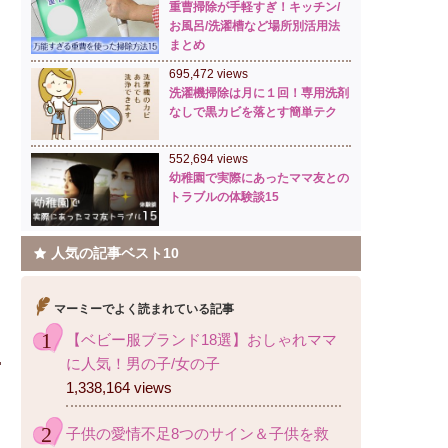
重曹掃除が手軽すぎ！キッチン/
お風呂/洗濯槽など場所別活用法
まとめ
695,472 views
洗濯機掃除は月に１回！専用洗剤
なしで黒カビを落とす簡単テク
552,694 views
幼稚園で実際にあったママ友との
トラブルの体験談15
人気の記事ベスト10
マーミーでよく読まれている記事
【ベビー服ブランド18選】おしゃれママ
に人気！男の子/女の子
1,338,164 views
子供の愛情不足8つのサイン＆子供を救