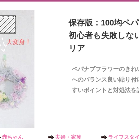
保存版：100均ペ
初心者も失敗しな
リア
ペパナプフラワーのきれ
へのバランス良い貼り付
すいポイントと対処法を
赤ちゃん
夫婦・家族
ライフスタ