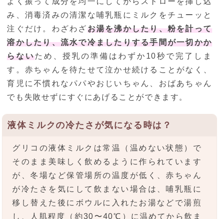
よく振って成分を均一にしてからストローを挿し込
み、消毒済みの清潔な哺乳瓶にミルクをチューッと
注ぐだけ。わざわざ
お湯を沸かしたり、粉を計って
溶かしたり、流水で冷ましたりする手間が一切かか
らない
ため、授乳の準備はわずか10秒で完了しま
す。赤ちゃんを待たせて泣かせ続けることがなく、
育児に不慣れなパパやおじいちゃん、おばあちゃん
でも失敗せずにすぐにあげることができます。
液体ミルクの冷たさが気になる時は？
グリコの液体ミルクは常温（温めない状態）で
そのまま美味しく飲めるように作られています
が、冬場など保管場所の温度が低く、赤ちゃん
が冷たさを気にして飲まない場合は、哺乳瓶に
移し替えた後にボウルに入れたお湯などで湯煎
し、人肌程度（約30〜40℃）に温めてから飲ま