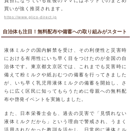
負担になっている産後のママにはネットでのまとめ
買いが強く推奨されます。
https://www.glico-direct.jp
自治体も注目！無料配布や備蓄への取り組みがスタート
液体ミルクの国内解禁を受け、その利便性と災害時
における有用性にいち早く目をつけたのが全国の自
治体です。東京都文京区では、これまでも災害時に
備えて粉ミルクや紙おむつの備蓄を行ってきました
が、いち早く乳児用液体ミルクの備蓄を開始し、さ
らに広く区民に知ってもらうために母親への無料配
布や啓発イベントを実施しました。
また、日本栄養士会も、過去の災害で「見慣れない
液体ミルクだから」という理由で警戒され、うまく
活用されなかった教訓を活かし、日常的に液体ミル