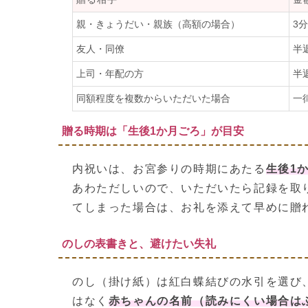
親・きょうだい・親族（高額の場合）
3
友人・同僚
半
上司・年配の方
半
同額程度を複数からいただいた場合
一
贈る時期は「生後1か月ごろ」が目安
内祝いは、お宮参りの時期にあたる
生後1
あわただしいので、いただいたら記録を取
てしまった場合は、お礼を添えて早めに贈
のしの表書きと、避けたい失礼
のし（掛け紙）は紅白蝶結びの水引を選び
はなく
赤ちゃんの名前（読みにくい場合は