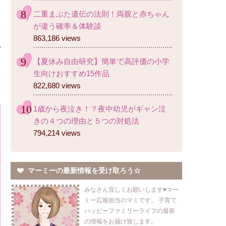
二重まぶた遺伝の法則！両親と赤ちゃん
が違う確率＆体験談
863,186 views
【夏休み自由研究】簡単で高評価の小学
生向けおすすめ15作品
822,680 views
1歳から夜泣き！？夜中幼児がギャン泣
きの４つの理由と５つの対処法
794,214 views
マーミーの最新情報を受け取ろう☆
みなさん宜しくお願いします♥マー
ミー広報担当のマミです。 子育て
ハッピーファミリーライフの最新
の情報をお届け致します。