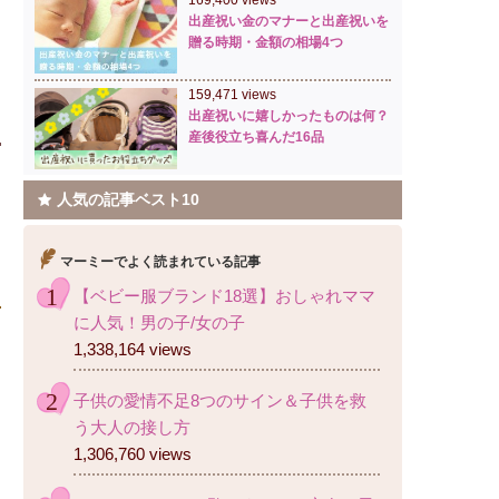
169,400 views
出産祝い金のマナーと出産祝いを
贈る時期・金額の相場4つ
159,471 views
出産祝いに嬉しかったものは何？
産後役立ち喜んだ16品
人気の記事ベスト10
マーミーでよく読まれている記事
【ベビー服ブランド18選】おしゃれママ
に人気！男の子/女の子
1,338,164 views
子供の愛情不足8つのサイン＆子供を救
う大人の接し方
1,306,760 views