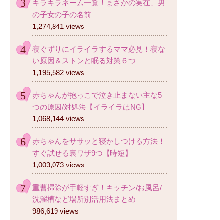
キラキラネーム一覧！まさかの実在、男
の子女の子の名前
1,274,841 views
寝ぐずりにイライラするママ必見！寝な
い原因＆ストンと眠る対策６つ
1,195,582 views
赤ちゃんが抱っこで泣き止まない主な5
つの原因/対処法【イライラはNG】
1,068,144 views
赤ちゃんをササッと寝かしつける方法！
すぐ試せる裏ワザ9つ【時短】
1,003,073 views
重曹掃除が手軽すぎ！キッチン/お風呂/
洗濯槽など場所別活用法まとめ
986,619 views