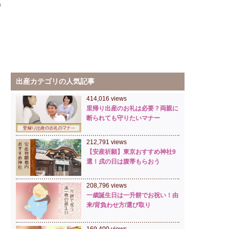
出産カテゴリの人気記事
414,016 views
里帰り出産のお礼は必要？両親に
断られても守りたいマナー
212,791 views
【安産祈願】東京おすすめ神社9
選！戌の日は腹帯もらおう
208,796 views
一歳誕生日は一升餅でお祝い！由
来/背負わせ方/選び取り