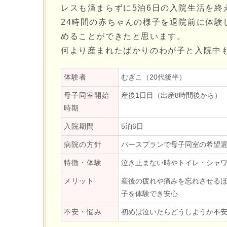
レスも溜まらずに5泊6日の入院生活を終
24時間の赤ちゃんの様子を退院前に体
めることができたと思います。
何より産まれたばかりのわが子と入院中
体験者
むぎこ（20代後半）
母子同室開始
産後1日目（出産8時間後から）
時期
入院期間
5泊6日
病院の方針
バースプランで母子同室の希望選
特徴・体験
泣き止まない時やトイレ・シャ
メリット
産後の疲れや痛みを忘れさせるほ
子を体験でき安心
不安・悩み
初めは泣いたらどうしようか不