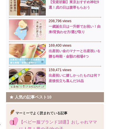
【安産祈願】東京おすすめ神社9
選！戌の日は腹帯もらおう
208,796 views
一歳誕生日は一升餅でお祝い！由
来/背負わせ方/選び取り
169,400 views
出産祝い金のマナーと出産祝いを
贈る時期・金額の相場4つ
159,471 views
出産祝いに嬉しかったものは何？
産後役立ち喜んだ16品
人気の記事ベスト10
マーミーでよく読まれている記事
【ベビー服ブランド18選】おしゃれママ
に人気！男の子/女の子