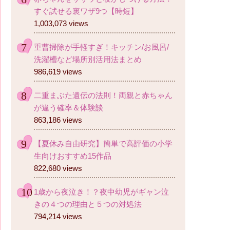
すぐ試せる裏ワザ9つ【時短】
1,003,073 views
重曹掃除が手軽すぎ！キッチン/お風呂/
洗濯槽など場所別活用法まとめ
986,619 views
二重まぶた遺伝の法則！両親と赤ちゃん
が違う確率＆体験談
863,186 views
【夏休み自由研究】簡単で高評価の小学
生向けおすすめ15作品
822,680 views
1歳から夜泣き！？夜中幼児がギャン泣
きの４つの理由と５つの対処法
794,214 views