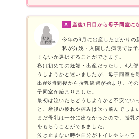
A
産後1日目から母子同室に
むぎこ
今年の9月に出産したばかりの
20代後半
私が分娩・入院した病院では予
くないか選択することができます。
私は初めての妊娠・出産だったし、4人
うしようかと迷いましたが、母子同室を
出産8時間後から授乳練習が始まり、そ
子同室が始まりました。
最初は泣いたらどうしようかと不安でい
と、産後の疲れや痛みは吹っ飛んでしま
まだ母乳は十分に出なかったので、授乳
をもらうことができました。
泣き止まない時や自分がトイレやシャワ