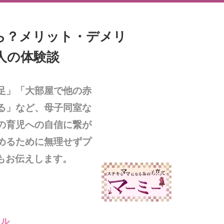
ら？メリット・デメリ
人の体験談
足」「大部屋で他の赤
る」など、母子同室な
の育児への自信に繋が
めるために無理せずプ
もお伝えします。
イル