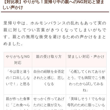
【対比表】やりがち！里帰り中の親へのNG対応と望ま
しい声かけ
里帰り中は、ホルモンバランスの乱れもあって実の
親に対してつい言葉がきつくなってしまいがちで
す。親との無用な衝突を避けるための声かけをまと
めました。
やりがちなNG
親の受け取り方
望ましい対応・声かけ
対応
「今は昔と違う
自分の経験を全否定
「心配してくれてありが
の！口出ししな
されたと感じ、悲し
とう。でも病院でこう教
いで！」と怒る
くなる
わったから試してみる
ね」
親が作った食事
せっかく作ってあげ
「美味しそう！でも今は
に「これ食べら
たのにと腹が立ち、
母乳のために脂っこいも