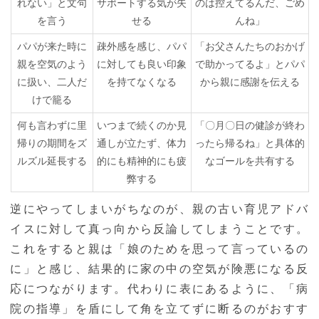
れない」と文句
サポートする気が失
のは控えてるんだ、ごめ
を言う
せる
んね」
パパが来た時に
疎外感を感じ、パパ
「お父さんたちのおかげ
親を空気のよう
に対しても良い印象
で助かってるよ」とパパ
に扱い、二人だ
を持てなくなる
から親に感謝を伝える
けで籠る
何も言わずに里
いつまで続くのか見
「〇月〇日の健診が終わ
帰りの期間をズ
通しが立たず、体力
ったら帰るね」と具体的
ルズル延長する
的にも精神的にも疲
なゴールを共有する
弊する
逆にやってしまいがちなのが、親の古い育児アドバ
イスに対して真っ向から反論してしまうことです。
これをすると親は「娘のためを思って言っているの
に」と感じ、結果的に家の中の空気が険悪になる反
応につながります。代わりに表にあるように、「病
院の指導」を盾にして角を立てずに断るのがおすす