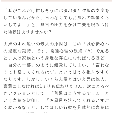
「私がこれだけ忙しそうにバタバタと夕飯の支度を
しているんだから、言わなくてもお風呂の準備くら
いしてよ！」と、無言の圧力をかけて夫を睨みつけ
た経験はありませんか？
夫婦のすれ違いの最大の原因は、この「以心伝心へ
の過度な期待」です。発達心理の観点（A）で見る
と、人は家族という身近な存在になればなるほど、
「自分の一部」のように錯覚してしまい、「言わな
くても察してくれるはず」という甘えを抱きやすく
なります。しかし、いくら夫婦とはいえ元は他人。
言葉にしなければ1ミリも伝わりません。次にとるべ
きアクションとして、「普通はこうするでしょ」と
いう言葉を封印し、「お風呂を洗ってくれるとすご
く助かるな」と、してほしい行動を具体的に言葉に