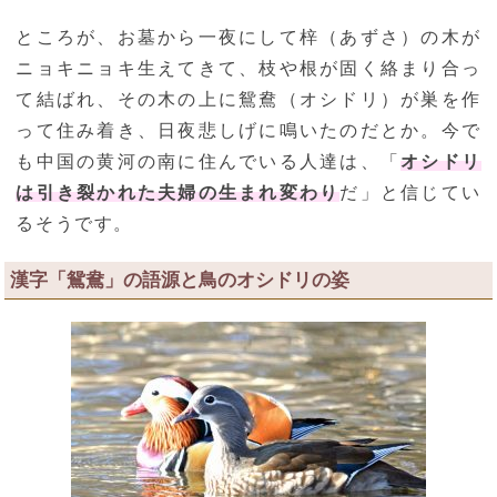
ところが、お墓から一夜にして梓（あずさ）の木が
ニョキニョキ生えてきて、枝や根が固く絡まり合っ
て結ばれ、その木の上に鴛鴦（オシドリ）が巣を作
って住み着き、日夜悲しげに鳴いたのだとか。今で
も中国の黄河の南に住んでいる人達は、「
オシドリ
は引き裂かれた夫婦の生まれ変わり
だ」と信じてい
るそうです。
漢字「鴛鴦」の語源と鳥のオシドリの姿