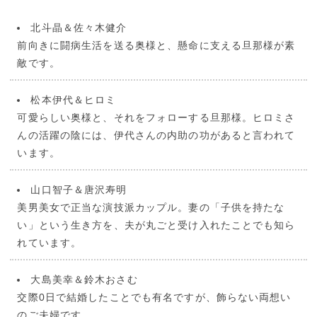
北斗晶＆佐々木健介
前向きに闘病生活を送る奥様と、懸命に支える旦那様が素
敵です。
松本伊代＆ヒロミ
可愛らしい奥様と、それをフォローする旦那様。ヒロミさ
んの活躍の陰には、伊代さんの内助の功があると言われて
います。
山口智子＆唐沢寿明
美男美女で正当な演技派カップル。妻の「子供を持たな
い」という生き方を、夫が丸ごと受け入れたことでも知ら
れています。
大島美幸＆鈴木おさむ
交際0日で結婚したことでも有名ですが、飾らない両想い
のご夫婦です。