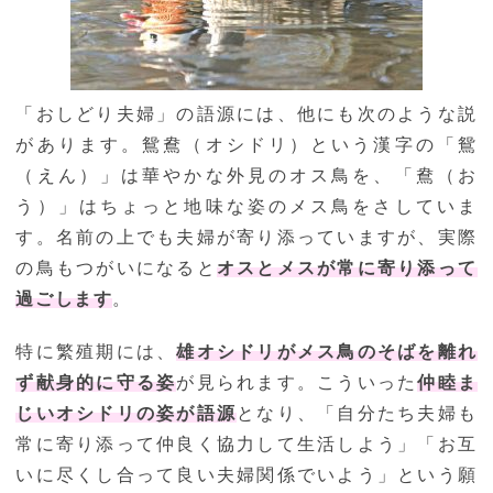
「おしどり夫婦」の語源には、他にも次のような説
があります。鴛鴦（オシドリ）という漢字の「鴛
（えん）」は華やかな外見のオス鳥を、「鴦（お
う）」はちょっと地味な姿のメス鳥をさしていま
す。名前の上でも夫婦が寄り添っていますが、実際
の鳥もつがいになると
オスとメスが常に寄り添って
過ごします
。
特に繁殖期には、
雄オシドリがメス鳥のそばを離れ
ず献身的に守る姿
が見られます。こういった
仲睦ま
じいオシドリの姿が語源
となり、「自分たち夫婦も
常に寄り添って仲良く協力して生活しよう」「お互
いに尽くし合って良い夫婦関係でいよう」という願