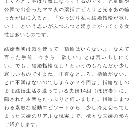
てくると…やはり気になってくるのです。児童館や
公園で出会ったママ友の薬指にピカリと光るあの輪
っかが目に入ると、「やっぱり私も結婚指輪が欲し
い！」という思いがふつふつと湧き上がってくる女
性は多いものです。
結婚当初は気を使って「指輪はいらないよ」なんて
言った手前、今さら「欲しい」とは言い出しにく
い。でも、結婚指輪なし！というのもなんだか少し
寂しいものですよね。正直なところ、指輪がないこ
とに不満はないのでしょうか？今回は、指輪なしの
まま結婚生活を送っている夫婦14組（ほぼ妻）に、
隠された本音をたっぷりと伺いました。指輪にまつ
わる素敵な感動エピソードから、少し冷え切ってし
まった夫婦のリアルな現実まで、様々な夫婦の形を
ご紹介します。