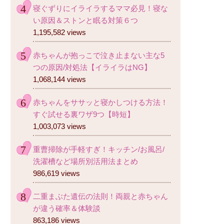
寝ぐずりにイライラするママ必見！寝な
い原因＆ストンと眠る対策６つ
1,195,582 views
赤ちゃんが抱っこで泣き止まない主な5
つの原因/対処法【イライラはNG】
1,068,144 views
赤ちゃんをササッと寝かしつける方法！
すぐ試せる裏ワザ9つ【時短】
1,003,073 views
重曹掃除が手軽すぎ！キッチン/お風呂/
洗濯槽など場所別活用法まとめ
986,619 views
二重まぶた遺伝の法則！両親と赤ちゃん
が違う確率＆体験談
863,186 views