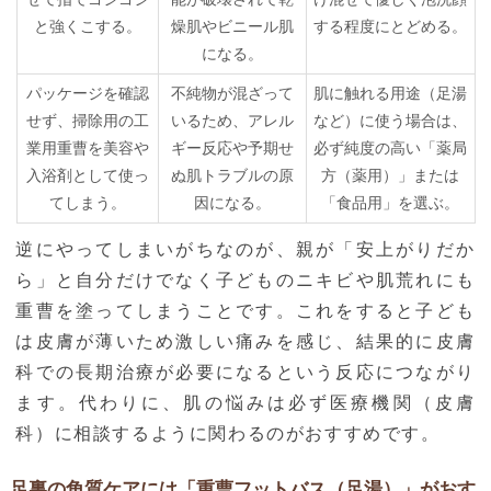
と強くこする。
燥肌やビニール肌
する程度にとどめる。
になる。
パッケージを確認
不純物が混ざって
肌に触れる用途（足湯
せず、掃除用の工
いるため、アレル
など）に使う場合は、
業用重曹を美容や
ギー反応や予期せ
必ず純度の高い「薬局
入浴剤として使っ
ぬ肌トラブルの原
方（薬用）」または
てしまう。
因になる。
「食品用」を選ぶ。
逆にやってしまいがちなのが、親が「安上がりだか
ら」と自分だけでなく子どものニキビや肌荒れにも
重曹を塗ってしまうことです。これをすると子ども
は皮膚が薄いため激しい痛みを感じ、結果的に皮膚
科での長期治療が必要になるという反応につながり
ます。代わりに、肌の悩みは必ず医療機関（皮膚
科）に相談するように関わるのがおすすめです。
足裏の角質ケアには「重曹フットバス（足湯）」がおす