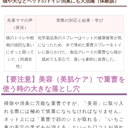
猫や犬などペットのトイレ消臭にも大活躍（体験談）
先輩ママの声
実際の対応と結果・学び
（状況）
猫のトイレや粗
化学薬品系のスプレーはペットの健康被害が気
相の強烈な臭い
になったため、水で薄めた重曹スプレーをトイ
にずっと困って
レに振りかけた。食品グレードの重曹なら猫が
いた（35歳女
舐めても安心で、臭いも劇的に改善した。
性）
【要注意】美容（美肌ケア）で重曹を
使う時の大きな落とし穴
掃除や消臭に万能な重曹ですが、「美容」に取り入
れる際には極めて慎重にならなければなりません。
ネット上には「重曹で顔のシミが取れる」「いちご
鼻の毛穴の黒ずみが消える」といった口コミが溢れ