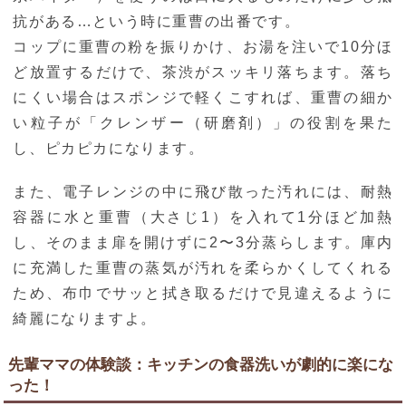
抗がある…という時に重曹の出番です。
コップに重曹の粉を振りかけ、お湯を注いで10分ほ
ど放置するだけで、茶渋がスッキリ落ちます。落ち
にくい場合はスポンジで軽くこすれば、重曹の細か
い粒子が「クレンザー（研磨剤）」の役割を果た
し、ピカピカになります。
また、電子レンジの中に飛び散った汚れには、耐熱
容器に水と重曹（大さじ1）を入れて1分ほど加熱
し、そのまま扉を開けずに2〜3分蒸らします。庫内
に充満した重曹の蒸気が汚れを柔らかくしてくれる
ため、布巾でサッと拭き取るだけで見違えるように
綺麗になりますよ。
先輩ママの体験談：キッチンの食器洗いが劇的に楽にな
った！