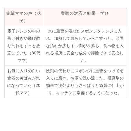
先輩ママの声（状
実際の対応と結果・学び
況）
電子レンジの中の
水に重曹を混ぜたスポンジをレンジに入
焦げ付きや飛び散
れ、加熱して蒸らしてからこすった。頑固
り汚れをずっと放
な汚れが少しずつ剥がれ落ち、食べ物を入
置していた（30代
れる場所に安全な成分で掃除できて安心し
ママ）
た。
お気に入りの白い
洗剤の代わりにスポンジに重曹をつけて念
食器の黄ばみが気
入りに磨き、お湯で洗い流した。研磨剤の
になっていた（20
効果で洗剤よりもさっぱりと綺麗に仕上が
代ママ）
り、キッチンに常備するようになった。