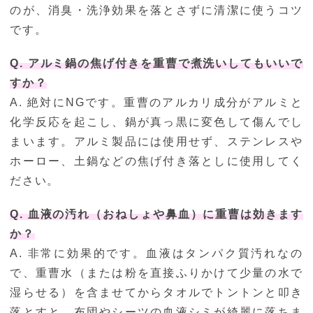
のが、消臭・洗浄効果を落とさずに清潔に使うコツ
です。
Q. アルミ鍋の焦げ付きを重曹で煮洗いしてもいいで
すか？
A. 絶対にNGです。重曹のアルカリ成分がアルミと
化学反応を起こし、鍋が真っ黒に変色して傷んでし
まいます。アルミ製品には使用せず、ステンレスや
ホーロー、土鍋などの焦げ付き落としに使用してく
ださい。
Q. 血液の汚れ（おねしょや鼻血）に重曹は効きます
か？
A. 非常に効果的です。血液はタンパク質汚れなの
で、重曹水（または粉を直接ふりかけて少量の水で
湿らせる）を含ませてからタオルでトントンと叩き
落とすと、布団やシーツの血液シミが綺麗に落ちま