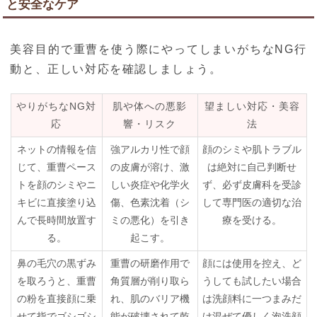
と安全なケア
美容目的で重曹を使う際にやってしまいがちなNG行
動と、正しい対応を確認しましょう。
やりがちなNG対
肌や体への悪影
望ましい対応・美容
応
響・リスク
法
ネットの情報を信
強アルカリ性で顔
顔のシミや肌トラブル
じて、重曹ペース
の皮膚が溶け、激
は絶対に自己判断せ
トを顔のシミやニ
しい炎症や化学火
ず、必ず皮膚科を受診
キビに直接塗り込
傷、色素沈着（シ
して専門医の適切な治
んで長時間放置す
ミの悪化）を引き
療を受ける。
る。
起こす。
鼻の毛穴の黒ずみ
重曹の研磨作用で
顔には使用を控え、ど
を取ろうと、重曹
角質層が削り取ら
うしても試したい場合
の粉を直接顔に乗
れ、肌のバリア機
は洗顔料に一つまみだ
せて指でゴシゴシ
能が破壊されて乾
け混ぜて優しく泡洗顔